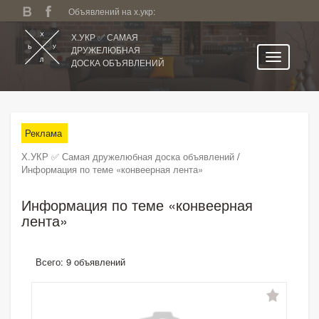
Объявлений на х.укр:
Х.УКР ✅ САМАЯ
ДРУЖЕЛЮБНАЯ
ДОСКА ОБЪЯВЛЕНИЙ
Главная
Все регионы
Реклама
Категории
Х.УКР ✅ Самая дружелюбная доска объявлений
/
Избранное
Информация по теме «конвеерная лента»
Личный кабинет
Информация по теме «конвеерная
Поиск по сайту
лента»
Подать объявление
Всего: 9 объявлений