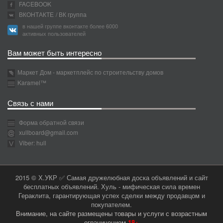
FACEBOOK
ВКОНТАКТЕ
/ ВК группа
в нашей группе вконтакте более 6000
активных пользователей
Вам может быть интересно
Маркет Дом - маркетплейс по строительству домов
Karamel™
Связь с нами
Форма обратной связи
xullboard@gmail.com
Viber: hull
2015 © Х.УКР ✅ Самая дружелюбная доска объявлений и сайт
бесплатных объявлений. Хуль - мифическая сила времен
Гераклита, гарантирующая успех сделки между продавцом и
покупателем.
Внимание, на сайте размещены товары и услуги с возрастным
ограничением
18+