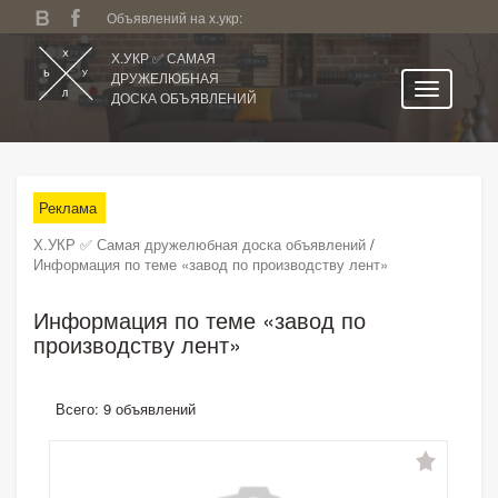
Объявлений на х.укр:
Х.УКР ✅ САМАЯ
ДРУЖЕЛЮБНАЯ
ДОСКА ОБЪЯВЛЕНИЙ
Главная
Все регионы
Реклама
Категории
Х.УКР ✅ Самая дружелюбная доска объявлений
/
Избранное
Информация по теме «завод по производству лент»
Личный кабинет
Информация по теме «завод по
Поиск по сайту
производству лент»
Подать объявление
Всего: 9 объявлений