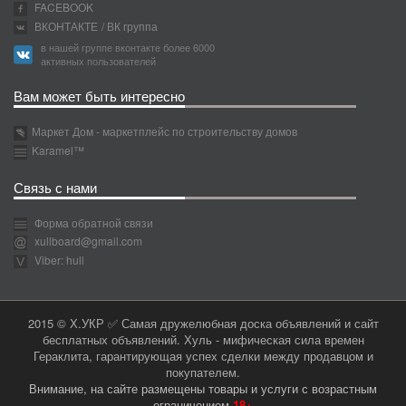
FACEBOOK
ВКОНТАКТЕ
/ ВК группа
в нашей группе вконтакте более 6000
активных пользователей
Вам может быть интересно
Маркет Дом - маркетплейс по строительству домов
Karamel™
Связь с нами
Форма обратной связи
xullboard@gmail.com
Viber: hull
2015 © Х.УКР ✅ Самая дружелюбная доска объявлений и сайт
бесплатных объявлений. Хуль - мифическая сила времен
Гераклита, гарантирующая успех сделки между продавцом и
покупателем.
Внимание, на сайте размещены товары и услуги с возрастным
ограничением
18+