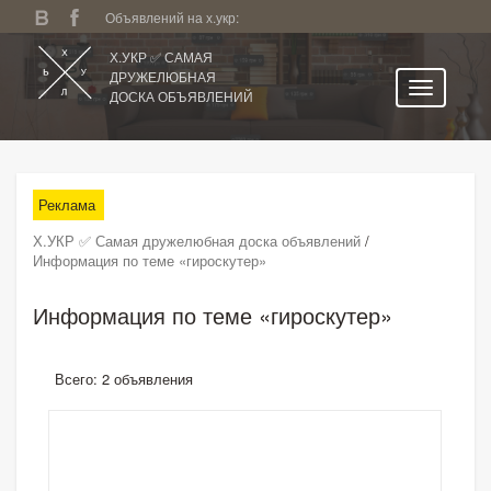
Объявлений на х.укр:
Х.УКР ✅ САМАЯ
ДРУЖЕЛЮБНАЯ
ДОСКА ОБЪЯВЛЕНИЙ
Главная
Все регионы
Реклама
Категории
Х.УКР ✅ Самая дружелюбная доска объявлений
/
Избранное
Информация по теме «гироскутер»
Личный кабинет
Информация по теме «гироскутер»
Поиск по сайту
Подать объявление
Всего: 2 объявления