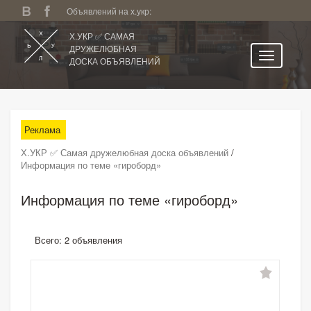
Объявлений на х.укр:
Х.УКР ✅ САМАЯ
ДРУЖЕЛЮБНАЯ
ДОСКА ОБЪЯВЛЕНИЙ
Главная
Все регионы
Реклама
Категории
Х.УКР ✅ Самая дружелюбная доска объявлений
/
Избранное
Информация по теме «гироборд»
Личный кабинет
Информация по теме «гироборд»
Поиск по сайту
Подать объявление
Всего: 2 объявления