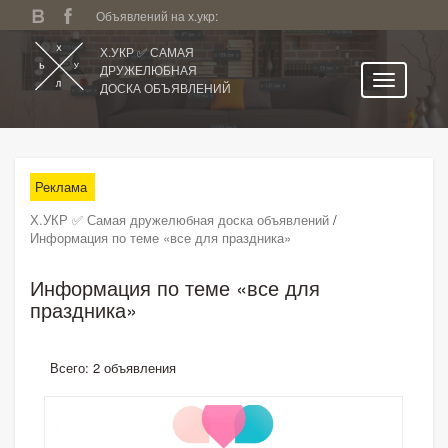
Объявлений на х.укр:
Х.УКР ✅ САМАЯ
ДРУЖЕЛЮБНАЯ
ДОСКА ОБЪЯВЛЕНИЙ
Главная
Все регионы
Реклама
Категории
Х.УКР ✅ Самая дружелюбная доска объявлений
/
Избранное
Информация по теме «все для праздника»
Личный кабинет
Информация по теме «все для
Поиск по сайту
праздника»
Подать объявление
Всего: 2 объявления