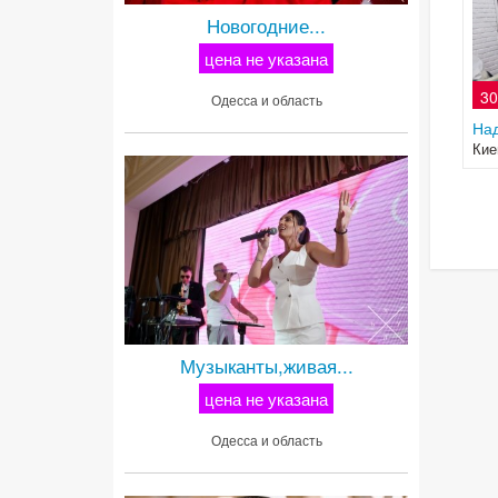
Новогодние...
цена не указана
30
Одесса и область
Над
Кие
Музыканты,живая...
цена не указана
Одесса и область