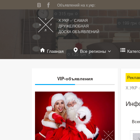
Объявлений на х.укр:
Х.УКР ✅ САМАЯ
ДРУЖЕЛЮБНАЯ
ДОСКА ОБЪЯВЛЕНИЙ
Главная
Все регионы
Катег
Рекла
VIP-объявления
Х.УКР 
Инфо
Все