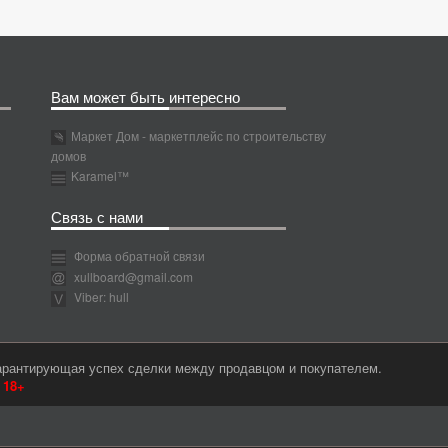
Вам может быть интересно
Маркет Дом - маркетплейс по строительству
домов
Karamel™
Связь с нами
Форма обратной связи
xullboard@gmail.com
Viber: hull
гарантирующая успех сделки между продавцом и покупателем.
м
18+