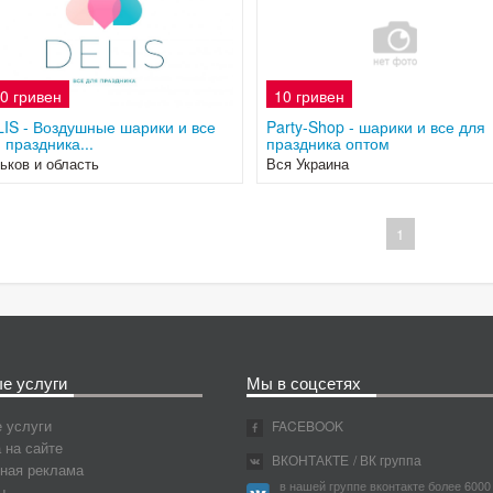
0 гривен
10 гривен
IS - Воздушные шарики и все
Party-Shop - шарики и все для
 праздника...
праздника оптом
ьков и область
Вся Украина
1
е услуги
Мы в соцсетях
 услуги
FACEBOOK
 на сайте
ВКОНТАКТЕ
/ ВК группа
ная реклама
в нашей группе вконтакте более 6000
ы