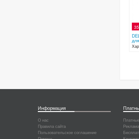
35
DEL
для
Хар
Информация
Платны
О нас
Платные
Правила сайта
Реклама
Пользовательское соглашение
Бесплат
Помощь
Контакт