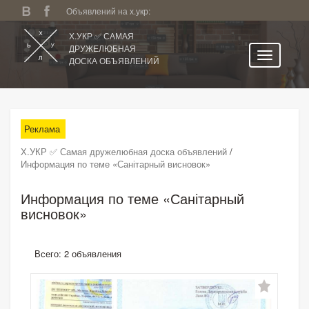
Объявлений на х.укр:
Х.УКР ✅ САМАЯ
ДРУЖЕЛЮБНАЯ
ДОСКА ОБЪЯВЛЕНИЙ
Главная
Все регионы
Реклама
Категории
Х.УКР ✅ Самая дружелюбная доска объявлений
/
Избранное
Информация по теме «Санітарный висновок»
Личный кабинет
Информация по теме «Санітарный
Поиск по сайту
висновок»
Подать объявление
Всего: 2 объявления