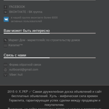
FACEBOOK
ВКОНТАКТЕ
/ ВК группа
в нашей группе вконтакте более 6000
активных пользователей
Вам может быть интересно
Маркет Дом - маркетплейс по строительству домов
Karamel™
Связь с нами
Форма обратной связи
xullboard@gmail.com
Viber: hull
2015 © Х.УКР ✅ Самая дружелюбная доска объявлений и сайт
бесплатных объявлений. Хуль - мифическая сила времен
Гераклита, гарантирующая успех сделки между продавцом и
покупателем.
Внимание, на сайте размещены товары и услуги с возрастным