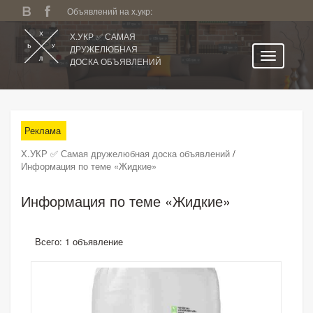
Объявлений на х.укр:
Х.УКР ✅ САМАЯ
ДРУЖЕЛЮБНАЯ
ДОСКА ОБЪЯВЛЕНИЙ
Главная
Все регионы
Реклама
Категории
Х.УКР ✅ Самая дружелюбная доска объявлений
/
Избранное
Информация по теме «Жидкие»
Личный кабинет
Информация по теме «Жидкие»
Поиск по сайту
Подать объявление
Всего: 1 объявление