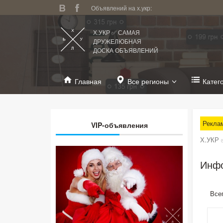
Объявлений на х.укр:
Х.УКР ✅ САМАЯ
ДРУЖЕЛЮБНАЯ
ДОСКА ОБЪЯВЛЕНИЙ
Главная
Все регионы
Катег
Рекла
VIP-объявления
Х.УКР 
Инфо
Все