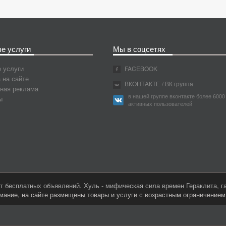
е услуги
Мы в соцсетях
 услуги
FACEBOOK
 на сайте
ВКОНТАКТЕ
/ ВК группа
ная реклама
в нашей группе вконтакте более 6000
ы
активных пользователей
 бесплатных объявлений. Хуль - мифическая сила времен Гераклита, 
мание, на сайте размещены товары и услуги с возрастным ограничение