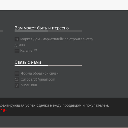
Вам может быть интересно
Маркет Дом - маркетплейс по строительству
домов
Karamel™
Связь с нами
Форма обратной связи
xullboard@gmail.com
Viber: hull
гарантирующая успех сделки между продавцом и покупателем.
м
18+