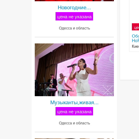
Новогодние...
цена не указана
це
Одесса и область
Обо
Ho
Кие
Музыканты,живая...
цена не указана
Одесса и область