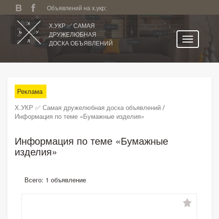
Объявлений на х.укр:
Х.УКР ✅ САМАЯ
ДРУЖЕЛЮБНАЯ
ДОСКА ОБЪЯВЛЕНИЙ
Главная
Все регионы
Реклама
Категории
Х.УКР ✅ Самая дружелюбная доска объявлений
/
Избранное
Информация по теме «Бумажные изделия»
Личный кабинет
Информация по теме «Бумажные
Поиск по сайту
изделия»
Подать объявление
Всего: 1 объявление