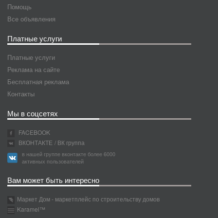
Помощь
Все объявления
Платные услуги
Платные услуги
Реклама на сайте
Бесплатная реклама
Контакты
Мы в соцсетях
FACEBOOK
ВКОНТАКТЕ
/ ВК группа
в нашей группе вконтакте более 6000
активных пользователей
Вам может быть интересно
Маркет Дом - маркетплейс по строительству домов
Karamel™