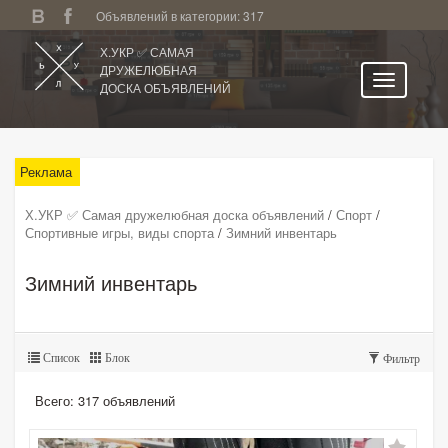
Объявлений в категории: 317
Х.УКР ✅ САМАЯ
ДРУЖЕЛЮБНАЯ
ДОСКА ОБЪЯВЛЕНИЙ
Главная
Все регионы
Реклама
Категории
Х.УКР ✅ Самая дружелюбная доска объявлений
/
Спорт
/
Спортивные игры, виды спорта
/
Зимний инвентарь
Избранное
Личный кабинет
Зимний инвентарь
Поиск по сайту
Подать объявление
Список
Блок
Фильтр
Всего: 317 объявлений