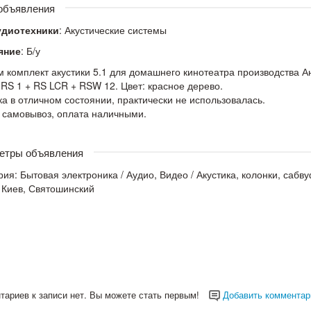
 объявления
удиотехники
: Акустические системы
яние
: Б/у
 комплект акустики 5.1 для домашнего кинотеатра производства Анг
 RS 1 + RS LCR + RSW 12. Цвет: красное дерево.
ка в отличном состоянии, практически не использовалась.
 самовывоз, оплата наличными.
етры объявления
рия:
Бытовая электроника
/
Аудио, Видео
/
Акустика, колонки, сабв
 Киев, Святошинский
тариев к записи нет. Вы можете стать первым!
Добавить комментар