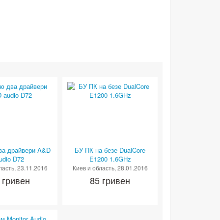
ва драйвери A&D
БУ ПК на безе DualCore
udio D72
E1200 1.6GHz
ласть
, 23.11.2016
Киев и область
, 28.01.2016
 гривен
85 гривен