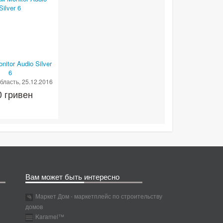
itor Audio Silver
6
область
, 25.12.2016
0 гривен
Вам может быть интересно
Маркет Дом - маркетплейс по строительству
домов
Karamel™