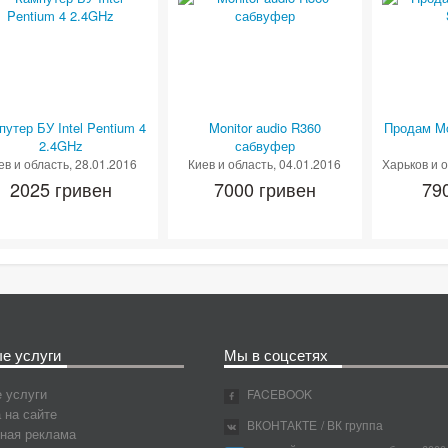
путер БУ Intel Pentium 4
Monitor audio R360
Продам Mon
2.4GHz
сабвуфер
ев и область
, 28.01.2016
Киев и область
, 04.01.2016
Харьков и 
2025 гривен
7000 гривен
79
е услуги
Мы в соцсетях
 услуги
FACEBOOK
 на сайте
ВКОНТАКТЕ
/ ВК группа
ная реклама