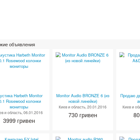
жие объявления
устика Harbeth Monitor
Monitor Audio BRONZE 6 (из
Продаю д
0.1 Rosewood колонки
новой линейки)
a
мониторы
Киев и область
, 20.01.2016
Киев и об
ев и область
, 06.01.2016
730 гривен
80
3999 гривен