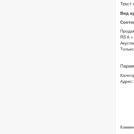
Текст
Вид а
Состо
Продам
RS 6 +
Акусти
Только
Парам
Катего
Адрес:
Коммен