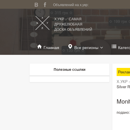
Объявлений на х.укр:
Х.УКР ✅ САМАЯ
ДРУЖЕЛЮБНАЯ
ДОСКА ОБЪЯВЛЕНИЙ
Главная
Все регионы
Катег
Полезные ссылки
Рекла
Х.УКР 
Silver 
Monit
подано: