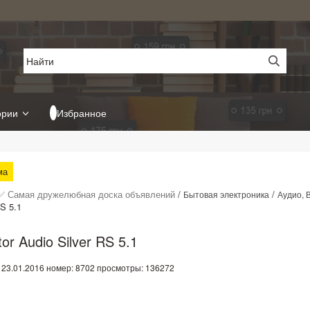
ории
Избранное
ма
✅ Самая дружелюбная доска объявлений
/
/
Бытовая электроника
Аудио, 
RS 5.1
or Audio Silver RS 5.1
 23.01.2016
номер: 8702
просмотры: 136272