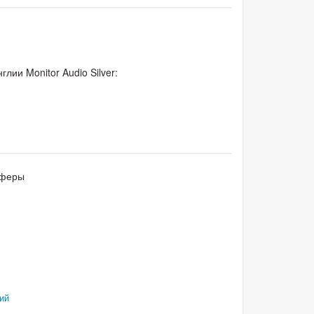
лии Monitor Audio Silver:
уферы
ий