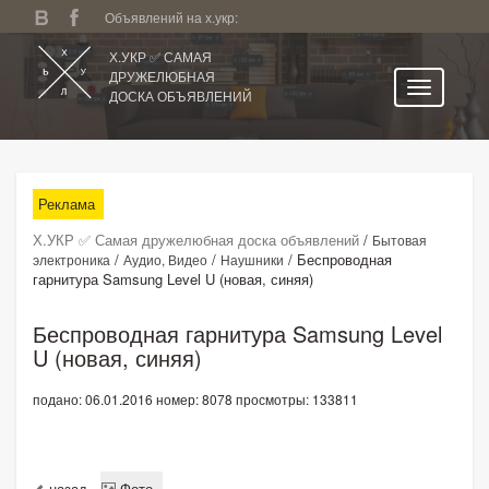
Объявлений на х.укр:
Х.УКР ✅ САМАЯ
ДРУЖЕЛЮБНАЯ
ДОСКА ОБЪЯВЛЕНИЙ
Главная
Все регионы
Реклама
Категории
Х.УКР ✅ Самая дружелюбная доска объявлений
/
Бытовая
Избранное
/
/
/
Беспроводная
электроника
Аудио, Видео
Наушники
гарнитура Samsung Level U (новая, синяя)
Личный кабинет
Поиск по сайту
Беспроводная гарнитура Samsung Level
U (новая, синяя)
Подать объявление
подано: 06.01.2016
номер: 8078
просмотры: 133811
назад
Фото