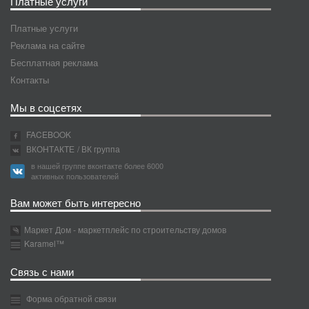
Платные услуги
Платные услуги
Реклама на сайте
Бесплатная реклама
Контакты
Мы в соцсетях
FACEBOOK
ВКОНТАКТЕ
/ ВК группа
в нашей группе вконтакте более 6000
активных пользователей
Вам может быть интересно
Маркет Дом - маркетплейс по строительству домов
Karamel™
Связь с нами
Форма обратной связи