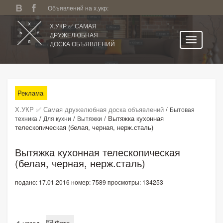
Объявлений на х.укр:
Х.УКР ✅ САМАЯ
ДРУЖЕЛЮБНАЯ
ДОСКА ОБЪЯВЛЕНИЙ
Главная
Все регионы
Реклама
Категории
Х.УКР ✅ Самая дружелюбная доска объявлений
/
Бытовая
Избранное
/
/
/
Вытяжка кухонная
техника
Для кухни
Вытяжки
телескопическая (белая, черная, нерж.сталь)
Личный кабинет
Поиск по сайту
Вытяжка кухонная телескопическая
(белая, черная, нерж.сталь)
Подать объявление
подано: 17.01.2016
номер: 7589
просмотры: 134253
назад
Фото