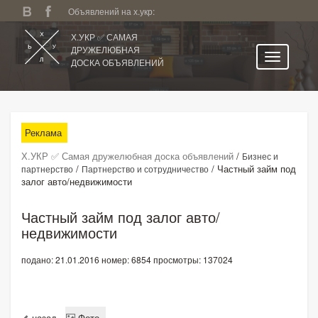
Объявлений на х.укр:
Х.УКР ✅ САМАЯ
ДРУЖЕЛЮБНАЯ
ДОСКА ОБЪЯВЛЕНИЙ
Главная
Все регионы
Реклама
Категории
Х.УКР ✅ Самая дружелюбная доска объявлений
/
Бизнес и
Избранное
/
/
Частный займ под
партнерство
Партнерство и сотрудничество
залог авто/недвижимости
Личный кабинет
Поиск по сайту
Частный займ под залог авто/
недвижимости
Подать объявление
подано: 21.01.2016
номер: 6854
просмотры: 137024
назад
Фото