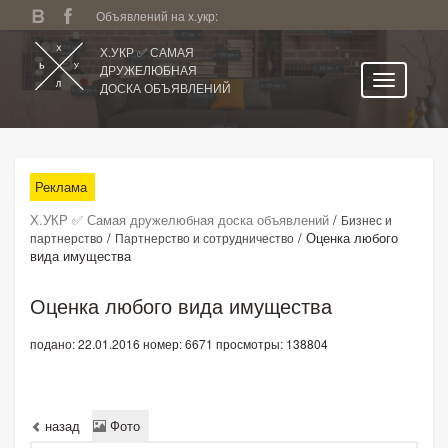
Объявлений на х.укр:
Х.УКР ✅ САМАЯ
ДРУЖЕЛЮБНАЯ
ДОСКА ОБЪЯВЛЕНИЙ
Главная
Все регионы
Реклама
Категории
Х.УКР ✅ Самая дружелюбная доска объявлений
/
Бизнес и
Избранное
/
/
Оценка любого
партнерство
Партнерство и сотрудничество
вида имущества
Личный кабинет
Поиск по сайту
Оценка любого вида имущества
Подать объявление
подано: 22.01.2016
номер: 6671
просмотры: 138804
назад
Фото