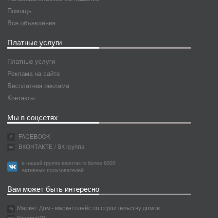
Помощь
Все объявления
Платные услуги
Платные услуги
Реклама на сайте
Бесплатная реклама
Контакты
Мы в соцсетях
FACEBOOK
ВКОНТАКТЕ
/ ВК группа
в нашей группе вконтакте более 6000
активных пользователей
Вам может быть интересно
Маркет Дом - маркетплейс по строительству домов
Karamel™