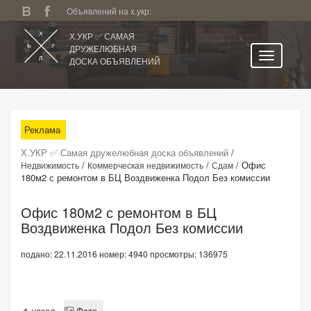
Объявлений на х.укр:
Х.УКР ✅ САМАЯ
ДРУЖЕЛЮБНАЯ
ДОСКА ОБЪЯВЛЕНИЙ
Главная
Все регионы
Реклама
Категории
Х.УКР ✅ Самая дружелюбная доска объявлений
/
Избранное
/
/
/
Офис
Недвижимость
Коммерческая недвижимость
Сдам
180м2 с ремонтом в БЦ Воздвиженка Подол Без комиссии
Личный кабинет
Поиск по сайту
Офис 180м2 с ремонтом в БЦ
Воздвиженка Подол Без комиссии
Подать объявление
подано: 22.11.2016
номер: 4940
просмотры: 136975
назад
Фото