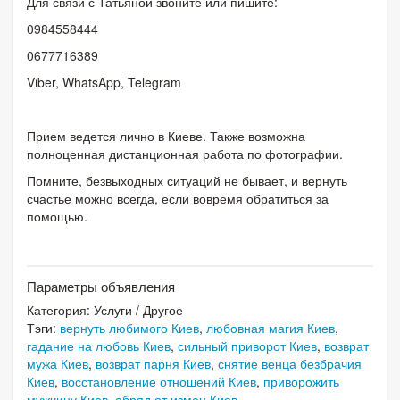
Для связи с Татьяной звоните или пишите:
0984558444
0677716389
Viber, WhatsApp, Telegram
Прием ведется лично в Киеве. Также возможна
полноценная дистанционная работа по фотографии.
Помните, безвыходных ситуаций не бывает, и вернуть
счастье можно всегда, если вовремя обратиться за
помощью.
Параметры объявления
Категория:
Услуги
/
Другое
Тэги:
вернуть любимого Киев
,
любовная магия Киев
,
гадание на любовь Киев
,
сильный приворот Киев
,
возврат
мужа Киев
,
возврат парня Киев
,
снятие венца безбрачия
Киев
,
восстановление отношений Киев
,
приворожить
мужчину Киев
,
обряд от измен Киев