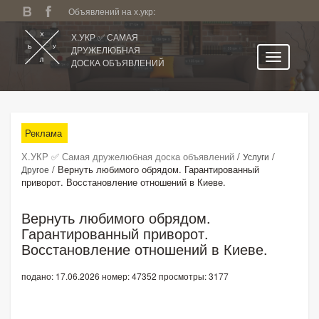
Объявлений на х.укр:
Х.УКР ✅ САМАЯ
ДРУЖЕЛЮБНАЯ
ДОСКА ОБЪЯВЛЕНИЙ
Главная
Все регионы
Реклама
Категории
Х.УКР ✅ Самая дружелюбная доска объявлений
/
/
Услуги
Избранное
/
Вернуть любимого обрядом. Гарантированный
Другое
приворот. Восстановление отношений в Киеве.
Личный кабинет
Поиск по сайту
Вернуть любимого обрядом.
Гарантированный приворот.
Подать объявление
Восстановление отношений в Киеве.
подано: 17.06.2026
номер: 47352
просмотры: 3177