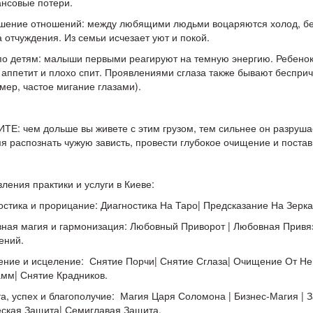
нсовые потери.
шение отношений: между любящими людьми воцаряются холод, бе
а отчуждения. Из семьи исчезает уют и покой.
по детям: малыши первыми реагируют на темную энергию. Ребенок
 аппетит и плохо спит. Проявлениями сглаза также бывают беспри
мер, частое мигание глазами).
Е: чем дольше вы живете с этим грузом, тем сильнее он разрушае
я распознать чужую зависть, провести глубокое очищение и поста
ления практики и услуги в Киеве:
остика и прорицание: Диагностика На Таро| Предсказание На Зерка
ная магия и гармонизация: Любовный Приворот | Любовная Привяз
ений.
ние и исцеление: Снятие Порчи| Снятие Сглаза| Очищение От Нег
мм| Снятие Крадников.
а, успех и благополучие: Магия Царя Соломона | Бизнес-Магия | З
ская Защита| Семиглавая Защита.