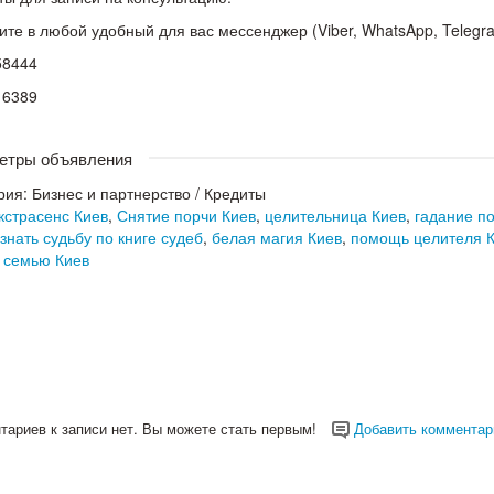
те в любой удобный для вас мессенджер (Viber, WhatsApp, Telegr
58444
16389
етры объявления
рия:
Бизнес и партнерство
/
Кредиты
кстрасенс Киев
,
Снятие порчи Киев
,
целительница Киев
,
гадание п
знать судьбу по книге судеб
,
белая магия Киев
,
помощь целителя 
 семью Киев
тариев к записи нет. Вы можете стать первым!
Добавить комментар