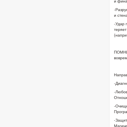
и фина
-Разру
и стен
-Удар 
теряет
(напри
ПОМНИТ
воврем
Направ
-Диагн
-Любов
Отнош
-Очище
Програ
-Защит
Магиче