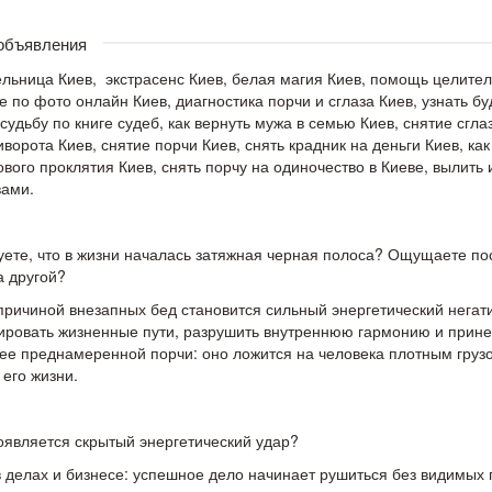
 объявления
льница Киев, экстрасенс Киев, белая магия Киев, помощь целителя
е по фото онлайн Киев, диагностика порчи и сглаза Киев, узнать б
 судьбу по книге судеб, как вернуть мужа в семью Киев, снятие сг
иворота Киев, снятие порчи Киев, снять крадник на деньги Киев, как
ового проклятия Киев, снять порчу на одиночество в Киеве, вылить 
вами.
уете, что в жизни началась затяжная черная полоса? Ощущаете по
а другой?
причиной внезапных бед становится сильный энергетический негат
ировать жизненные пути, разрушить внутреннюю гармонию и принес
ее преднамеренной порчи: оно ложится на человека плотным грузо
его жизни.
оявляется скрытый энергетический удар?
в делах и бизнесе: успешное дело начинает рушиться без видимых 