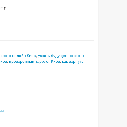
am):
о фото онлайн Киев
,
узнать будущее по фото
Киев
,
проверенный таролог Киев
,
как вернуть
ий