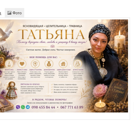
д
Фото