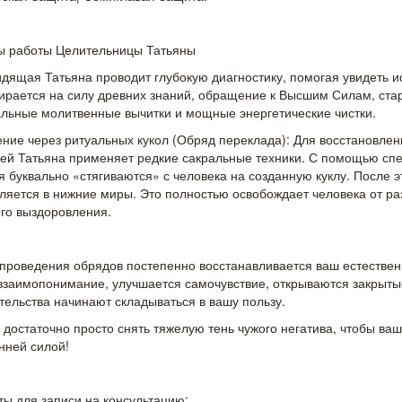
ы работы Целительницы Татьяны
дящая Татьяна проводит глубокую диагностику, помогая увидеть и
ирается на силу древних знаний, обращение к Высшим Силам, ста
льные молитвенные вычитки и мощные энергетические чистки.
ние через ритуальных кукол (Обряд переклада): Для восстановлен
ей Татьяна применяет редкие сакральные техники. С помощью спе
я буквально «стягиваются» с человека на созданную куклу. После э
ляется в нижние миры. Это полностью освобождает человека от ра
го выздоровления.
проведения обрядов постепенно восстанавливается ваш естествен
взаимопонимание, улучшается самочувствие, открываются закрытые
тельства начинают складываться в вашу пользу.
 достаточно просто снять тяжелую тень чужого негатива, чтобы ва
нней силой!
ты для записи на консультацию: