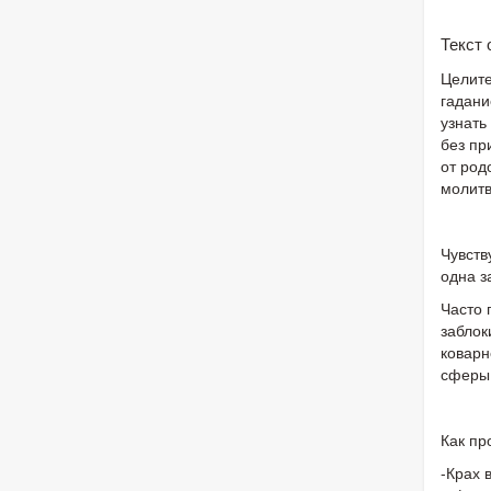
Текст
Целите
гадани
узнать
без пр
от род
молит
Чувств
одна з
Часто 
заблок
коварн
сферы 
Как пр
-Крах 