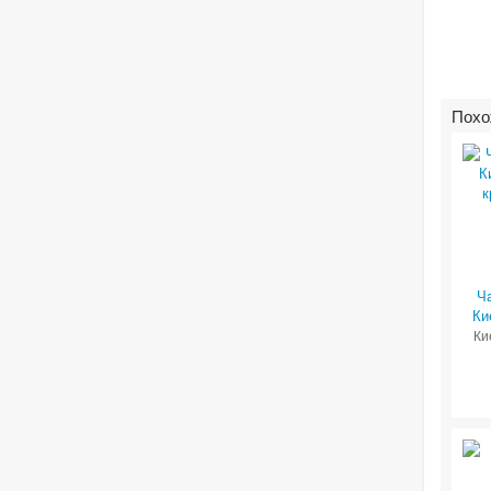
Похо
Ч
Ки
Ки