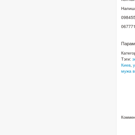
Напиши
09845
06777
Парам
Катего
Тэги:
э
Киев
,
у
мужа в
Коммен