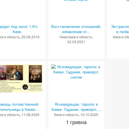
редит под залог 1,5%
Восстановление отношений,
Экстрасен
Киев.
избавление от...
в любви
ев и область
, 20.09.2019
Николаев и область
,
Киев и об
02.03.2021
омощь потомственной
Ясновидящая, таролог в
лительницы в Киеве:...
Киеве. Гадание, приворот,...
ев и область
, 11.08.2025
Киев и область
, 10.10.2025
1 гривна