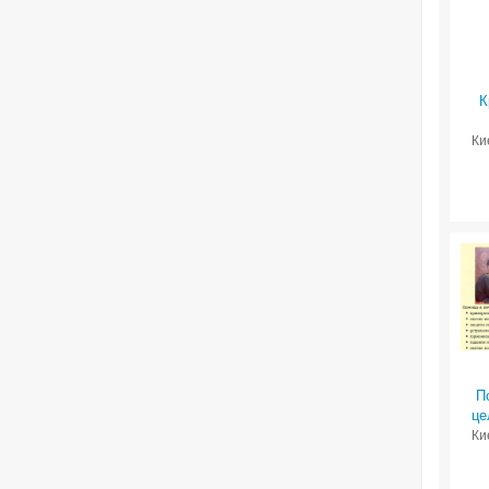
К
Ки
П
це
Ки