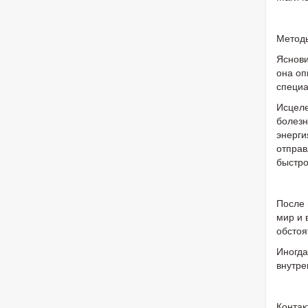
Метод
Яснови
она оп
специа
Исцеле
болезн
энерги
отправ
быстро
После 
мир и 
обстоя
Иногда
внутре
Контак