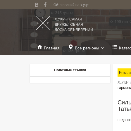
Объявлений на х.укр:
Х.УКР ✅ САМАЯ
ДРУЖЕЛЮБНАЯ
ДОСКА ОБЪЯВЛЕНИЙ
Главная
Все регионы
Катег
Полезные ссылки
Рекла
Х.УКР 
гармон
Силь
Тать
подано: