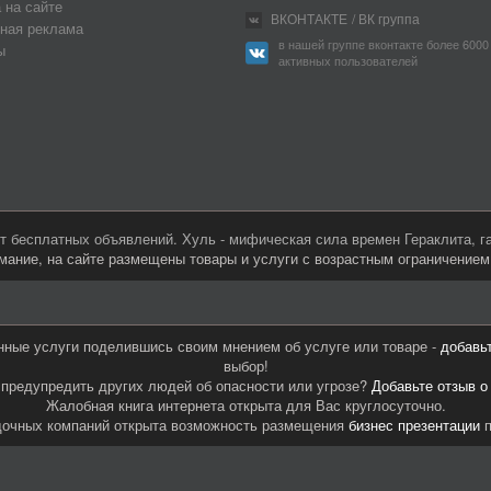
 на сайте
ВКОНТАКТЕ
/ ВК группа
ная реклама
в нашей группе вконтакте более 6000
ы
активных пользователей
 бесплатных объявлений. Хуль - мифическая сила времен Гераклита, 
мание, на сайте размещены товары и услуги с возрастным ограничение
нные услуги поделившись своим мнением об услуге или товаре -
добавь
выбор!
предупредить других людей об опасности или угрозе?
Добавьте отзыв о
Жалобная книга интернета открыта для Вас круглосуточно.
дочных компаний открыта возможность размещения
бизнес презентации
п