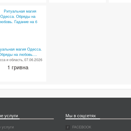
уальная магия Одесса.
Обряды на любовь....
сса и область
, 07.06.2026
1 гривна
е услуги
Мы в соцсетях
 услуги
FACEBOOK