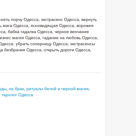
снять порчу Одесса, экстрасенс Одесса, вернуть
ь мага Одесса, ясновидящая Одесса, ворожея
сса, бабка гадалка Одесса, черное венчание
бизнес магия Одесса, гадание на любовь Одесса,
Одессе, убрать соперницу Одесса, экстрасенсы
ца безбрачия Одесса, открыть дороги Одесса,
яды
,
на брак
,
ритуалы белой и черной магии
,
,
таролог Одесса