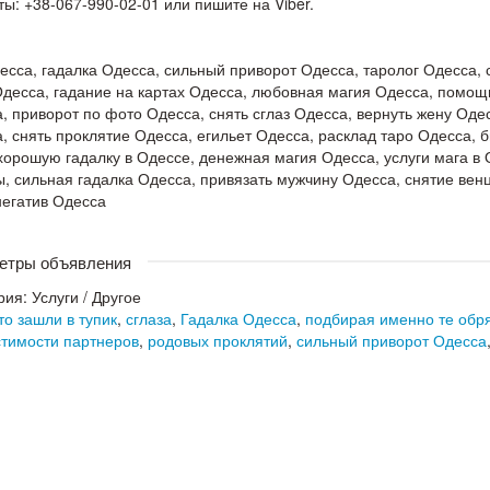
ты: +38-067-990-02-01 или пишите на Viber.
есса, гадалка Одесса, сильный приворот Одесса, таролог Одесса, 
десса, гадание на картах Одесса, любовная магия Одесса, помощ
, приворот по фото Одесса, снять сглаз Одесса, вернуть жену Оде
, снять проклятие Одесса, егильет Одесса, расклад таро Одесса, 
хорошую гадалку в Одессе, денежная магия Одесса, услуги мага в 
, сильная гадалка Одесса, привязать мужчину Одесса, снятие вен
негатив Одесса
етры объявления
рия:
Услуги
/
Другое
то зашли в тупик
,
сглаза
,
Гадалка Одесса
,
подбирая именно те обр
тимости партнеров
,
родовых проклятий
,
сильный приворот Одесса