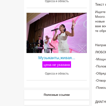
Одесса и область
Текст
Ищете 
Много 
новые 
вам во
те обр
Направ
ЛЮБО
Музыканты,живая...
-Мощны
цена не указана
-Полов
-Обряд
Одесса и область
-Отвор
-Помо
Полезные ссылки
ДИАГН