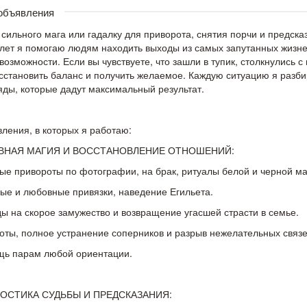
 объявления
сильного мага или гадалку для приворота, снятия порчи и предска
лет я помогаю людям находить выходы из самых запутанных жизне
возможности. Если вы чувствуете, что зашли в тупик, столкнулись с
сстановить баланс и получить желаемое. Каждую ситуацию я разб
яды, которые дадут максимальный результат.
ления, в которых я работаю:
ВНАЯ МАГИЯ И ВОССТАНОВЛЕНИЕ ОТНОШЕНИЙ:
е привороты по фотографии, на брак, ритуалы белой и черной маг
ые и любовные привязки, наведение Егильета.
ы на скорое замужество и возвращение угасшей страсти в семье.
оты, полное устранение соперников и разрыв нежелательных связе
щь парам любой ориентации.
ОСТИКА СУДЬБЫ И ПРЕДСКАЗАНИЯ: