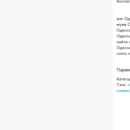
Контак
маг Од
мужа О
Одесса
Одесса
найти 
Одессы
снять 
Парам
Катего
Тэги:
ч
совмес