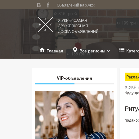
Объявлений на х.укр:
Х.УКР ✅ САМАЯ
ДРУЖЕЛЮБНАЯ
ДОСКА ОБЪЯВЛЕНИЙ
Главная
Все регионы
Катег
Рекла
VIP-объявления
Х.УКР 
будуще
Риту
подано: