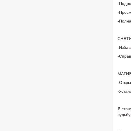
-Подро
-Просм
-Полна
СНЯТИ
-Избав
-Справ
МАГИЯ
-Откры
-Устан
Я стан
судьбу