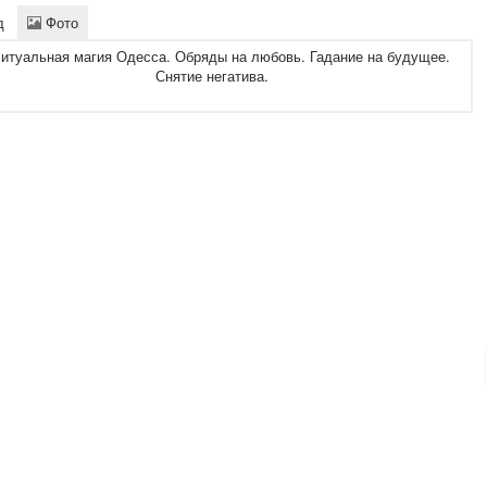
д
Фото