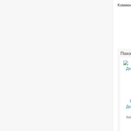
Коммен
Похо
Де
Ки