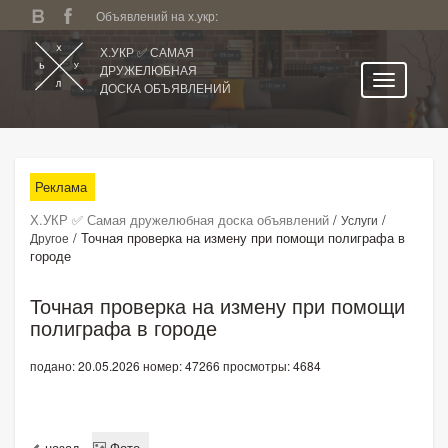
Объявлений на х.укр:
Х.УКР ✅ САМАЯ
ДРУЖЕЛЮБНАЯ
ДОСКА ОБЪЯВЛЕНИЙ
Главная
Все регионы
Реклама
Категории
Х.УКР ✅ Самая дружелюбная доска объявлений
/
/
Услуги
Избранное
/
Точная проверка на измену при помощи полиграфа в
Другое
городе
Личный кабинет
Поиск по сайту
Точная проверка на измену при помощи
полиграфа в городе
Подать объявление
подано: 20.05.2026
номер: 47266
просмотры: 4684
назад
Фото