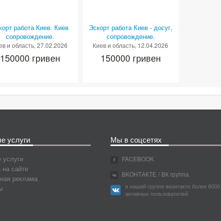
корт работа Киев. Киев
Эскорт работа Киев - досуг,
сопровождение.
сопровождение.
ев и область
, 27.02.2026
Киев и область
, 12.04.2026
150000 гривен
150000 гривен
е услуги
Мы в соцсетях
 услуги
FACEBOOK
 на сайте
ВКОНТАКТЕ
/ ВК группа
ная реклама
в нашей группе вконтакте более 6000
ы
активных пользователей