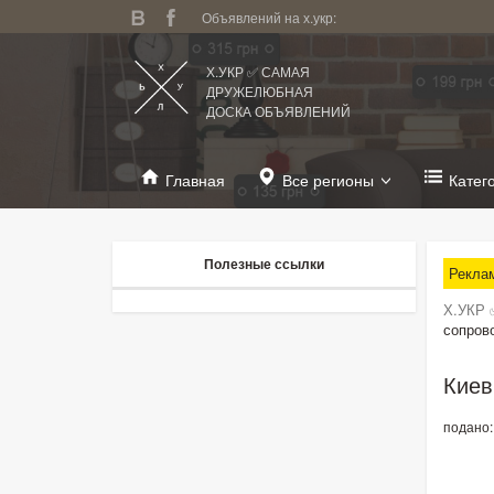
Объявлений на х.укр:
Х.УКР ✅ САМАЯ
ДРУЖЕЛЮБНАЯ
ДОСКА ОБЪЯВЛЕНИЙ
Главная
Все регионы
Катег
Полезные ссылки
Рекла
Х.УКР 
сопров
Киев
подано: