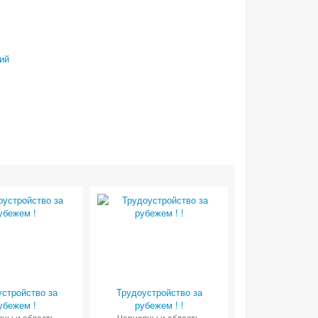
ий
устpoйство за
Трудоустройство за
убежем !
рубежем ! !
цы и область
,
Черновцы и область
,