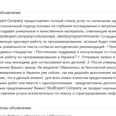
 объявления
pert Company предоставляет полный спектр услуг по написанию к
сиональный подход основан на глубоком исследовании и актуаль
создавая уникальные и качественные материалы, отвечающие всем
//studexpert.company/ru/kursovaya_rabota/programmirovanie/ Сотруд
венную курсовую работу по программированию, которая будет отв
ь уникальности текста согласно методических рекомендаций. • П
димых стандартов. • Постоянную поддержку и консультации со сто
ую работу по программированию в Украине? 1. Отправьте запрос в T
ся наш менеджер для согласования всех деталей. 3. После утвержд
ению Вашего заказа. Не медлите! Обратитесь за бесплатной конс
ммированию в Украине уже сейчас, так как дедлайн выполнения за
ие, что в данный момент, для всех новых клиентов предоставляется
ьких работ или вместе с одногруппниками - предусмотрены дополн
ым предложением! Важно! StudExpert Company не продает научные
тавляем услуги исключительно по поиску и структурированию инф
етры объявления
рия:
Работа и образование
/
Образование