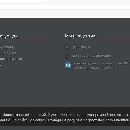
е услуги
Мы в соцсетях
 услуги
FACEBOOK
 на сайте
ВКОНТАКТЕ
/ ВК группа
ная реклама
в нашей группе вконтакте более 6000
ы
активных пользователей
 бесплатных объявлений. Хуль - мифическая сила времен Гераклита, 
мание, на сайте размещены товары и услуги с возрастным ограничение