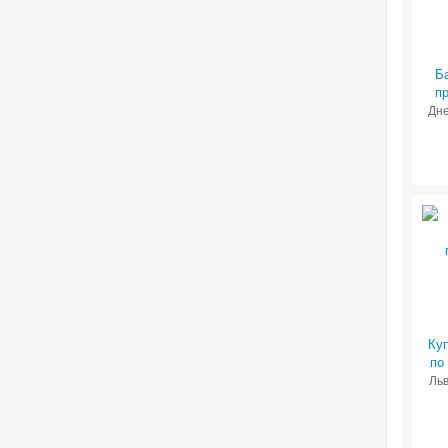
Б
п
Дне
Ку
по
Льв