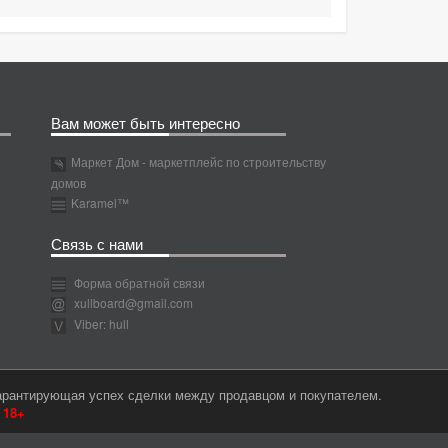
Вам может быть интересно
Маркет Дом - маркетплейс по строительству
домов
Karamel™
Связь с нами
Форма обратной связи
xullboard@gmail.com
Viber: hull
гарантирующая успех сделки между продавцом и покупателем.
м
18+