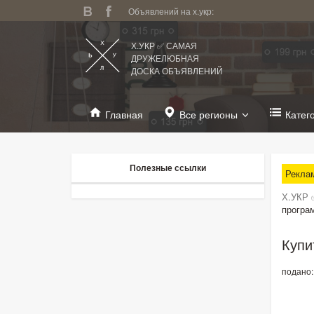
Объявлений на х.укр:
Х.УКР ✅ САМАЯ
ДРУЖЕЛЮБНАЯ
ДОСКА ОБЪЯВЛЕНИЙ
Главная
Все регионы
Катег
Полезные ссылки
Рекла
Х.УКР 
програ
Купи
подано: