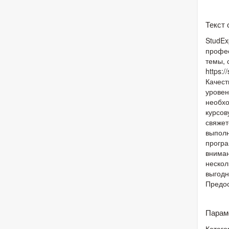
Текст
StudEx
профес
темы, 
https:
Качест
уровен
необхо
курсов
свяжет
выполн
програ
вниман
нескол
выгодн
Предос
Парам
Катего