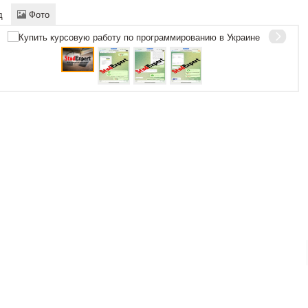
д
Фото