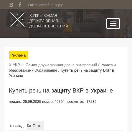
Объявлений на х.укр:
Х.УКР ✅ САМАЯ
ДРУЖЕЛЮБНАЯ
ДОСКА ОБЪЯВЛЕНИЙ
Главная
Все регионы
Реклама
Категории
Х.УКР ✅ Самая дружелюбная доска объявлений
/
Работа и
Избранное
/
/
​Купить речь на защиту ВКР в
образование
Образование
Украине
Личный кабинет
Поиск по сайту
​Купить речь на защиту ВКР в Украине
Подать объявление
подано: 25.09.2025
номер: 46391
просмотры: 17282
назад
Фото