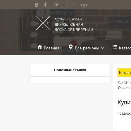
Объявлений на х.укр:
Х.УКР ✅ САМАЯ
ДРУЖЕЛЮБНАЯ
ДОСКА ОБЪЯВЛЕНИЙ
Главная
Все регионы
Катег
Полезные ссылки
Рекла
Х.УКР 
Украин
​Куп
подано: