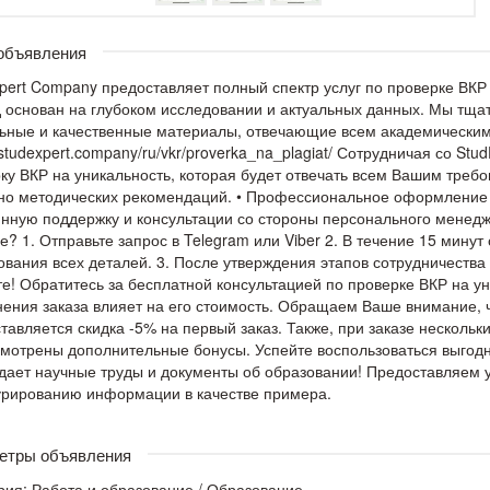
 объявления
pert Company предоставляет полный спектр услуг по проверке ВК
 основан на глубоком исследовании и актуальных данных. Мы тща
ьные и качественные материалы, отвечающие всем академическим
//studexpert.company/ru/vkr/proverka_na_plagiat/ Сотрудничая со St
ку ВКР на уникальность, которая будет отвечать всем Вашим требо
но методических рекомендаций. • Профессиональное оформление 
нную поддержку и консультации со стороны персонального менедже
е? 1. Отправьте запрос в Telegram или Viber 2. В течение 15 мину
ования всех деталей. 3. После утверждения этапов сотрудничества
е! Обратитесь за бесплатной консультацией по проверке ВКР на уни
ения заказа влияет на его стоимость. Обращаем Ваше внимание, ч
тавляется скидка -5% на первый заказ. Также, при заказе нескольк
мотрены дополнительные бонусы. Успейте воспользоваться выгод
дает научные труды и документы об образовании! Предоставляем у
урированию информации в качестве примера.
етры объявления
рия:
Работа и образование
/
Образование