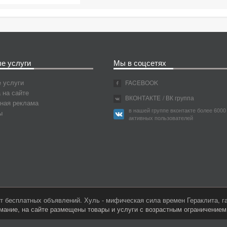
е услуги
Мы в соцсетях
 услуги
FACEBOOK
 на сайте
ВКОНТАКТЕ
/ ВК группа
ная реклама
в нашей группе вконтакте более 6000
ы
активных пользователей
 бесплатных объявлений. Хуль - мифическая сила времен Гераклита, 
мание, на сайте размещены товары и услуги с возрастным ограничение