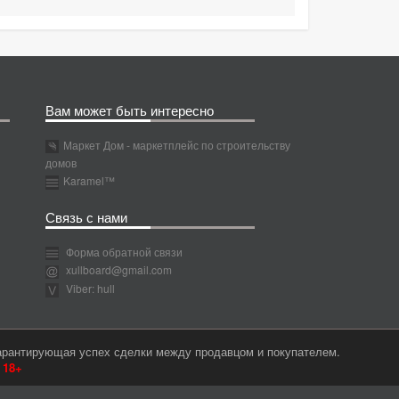
Вам может быть интересно
Маркет Дом - маркетплейс по строительству
домов
Karamel™
Связь с нами
Форма обратной связи
xullboard@gmail.com
Viber: hull
гарантирующая успех сделки между продавцом и покупателем.
м
18+