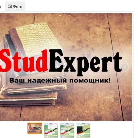
д
Фото