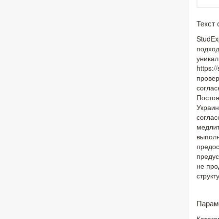
Текст
StudEx
подход
уникал
https:
провер
соглас
Постоя
Украин
соглас
медлит
выполн
предос
предус
не про
структ
Парам
Катего