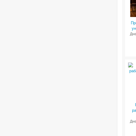
Пр
ун
Дне
р
Дне