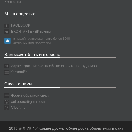
Контакты
Мы в соцсетях
FACEBOOK
ВКОНТАКТЕ
/ ВК группа
в нашей группе вконтакте более 6000
активных пользователей
Вам может быть интересно
Маркет Дом - маркетплейс по строительству домов
Karamel™
Связь с нами
Форма обратной связи
xullboard@gmail.com
Viber: hull
2015 © Х.УКР ✅ Самая дружелюбная доска объявлений и сайт