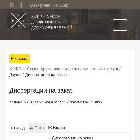
Объявлений на х.укр:
Х.УКР ✅ САМАЯ
ДРУЖЕЛЮБНАЯ
ДОСКА ОБЪЯВЛЕНИЙ
Главная
Все регионы
Реклама
Категории
Х.УКР ✅ Самая дружелюбная доска объявлений
/
/
Услуги
Избранное
/
Диссертации на заказ
Другое
Личный кабинет
Диссертации на заказ
Поиск по сайту
подано: 22.07.2024
номер: 45132
просмотры: 40039
Подать объявление
назад
Фото
Видео