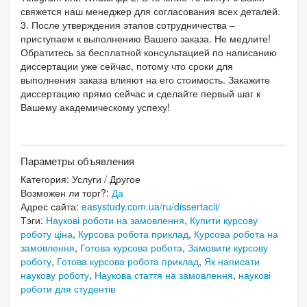
свяжется наш менеджер для согласования всех деталей.
3. После утверждения этапов сотрудничества –
приступаем к выполнению Вашего заказа. Не медлите!
Обратитесь за бесплатной консультацией по написанию
диссертации уже сейчас, потому что сроки для
выполнения заказа влияют на его стоимость. Закажите
диссертацию прямо сейчас и сделайте первый шаг к
Вашему академическому успеху!
Параметры объявления
Категория:
Услуги
/
Другое
Возможен ли торг?:
Да
Адрес сайта:
easystudy.com.ua/ru/dissertacii/
Тэги:
Наукові роботи на замовлення
,
Купити курсову
роботу ціна
,
Курсова робота приклад
,
Курсова робота на
замовлення
,
Готова курсова робота
,
Замовити курсову
роботу
,
Готова курсова робота приклад
,
Як написати
наукову роботу
,
Наукова стаття на замовлення
,
наукові
роботи для студентів