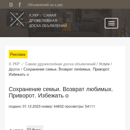
Объявлений на х.укр:
Х.УКР ✅ САМАЯ
ДРУЖЕЛЮБНАЯ
ДОСКА ОБЪЯВЛЕНИЙ
Главная
Все регионы
Реклама
Категории
Х.УКР ✅ Самая дружелюбная доска объявлений
/
/
Услуги
Избранное
/
Сохранение семьи. Возврат любимых. Приворот.
Другое
Избежать о
Личный кабинет
Поиск по сайту
Сохранение семьи. Возврат любимых.
Приворот. Избежать о
Подать объявление
подано: 01.12.2023
номер: 44832
просмотры: 54111
назад
Фото