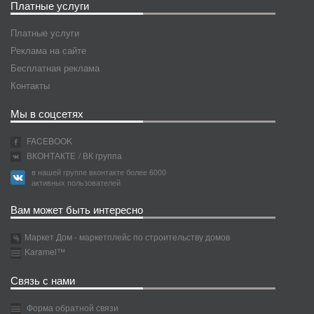
Платные услуги
Платные услуги
Реклама на сайте
Бесплатная реклама
Контакты
Мы в соцсетях
FACEBOOK
ВКОНТАКТЕ
/ ВК группа
в нашей группе вконтакте более 6000
активных пользователей
Вам может быть интересно
Маркет Дом - маркетплейс по строительству домов
Karamel™
Связь с нами
Форма обратной связи