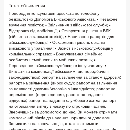
Текст объявления
Попередня консультація адвоката по телефону -
безкоштовно Допомога Військового Адвоката. ▪️ Незаконе
вручення повістки; ▪️ Звільнення з військової служби; ▪️
Відстрочка від мобілізації; ▪️ Оскарження рішення ВЛК
(військово-лікарської комісії); ▪️ Написання рапортів для
військовослужбовців; ▪️ Оскарження рішень органів
військового управління; ▪️ Захист військовослужбовців у
кримінальних справах; ▪️ Врегулювання сімейних
особистих немайнових та майнових питань; ▪️
Переведення військовослужбовця в іншу частину; ▪️
Виплати та компенсації військовим, що передбачені
законодавством; рапорт на звільнення за станом здоров'я;
рапорт на звільнення (вирок суду); рапорт на звільнення
за наявності дружини/чоловіка з інвалідністю; рапорт на
переміщення (переведення); рапорт на надання
відпустки; рапорт на надання службового житла; рапорт
на отримання витягу з наказу по стройовій частині.
Звернувшись за допомогою до нас, Ви можете отримати
комплексний підхід до надання юридичної допомоги.
Записатися на консультацію, а також отримати
інформацію щодо юридичних послуг, що надаються, Ви