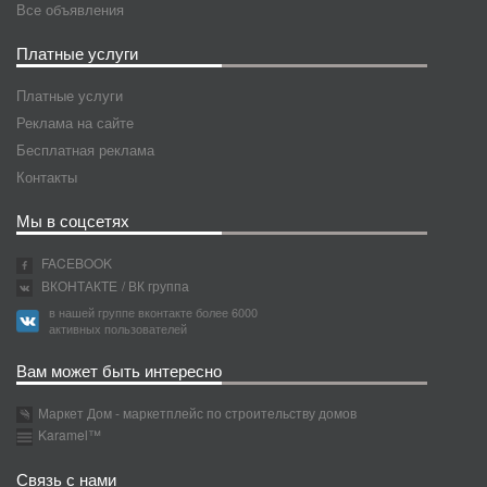
Все объявления
Платные услуги
Платные услуги
Реклама на сайте
Бесплатная реклама
Контакты
Мы в соцсетях
FACEBOOK
ВКОНТАКТЕ
/ ВК группа
в нашей группе вконтакте более 6000
активных пользователей
Вам может быть интересно
Маркет Дом - маркетплейс по строительству домов
Karamel™
Связь с нами