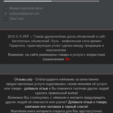
Форма обратной связи
xullboard@gmail.com
Viber: hull
2015 © Х.УКР ✅ Самая дружелюбная доска объявлений и сайт
бесплатных объявлений. Хуль - мифическая сила времен
Гераклита, гарантирующая успех сделки между продавцом и
покупателем.
Внимание, на сайте размещены товары и услуги с возрастным
ограничением
18+
Отзывы.укр
- Отблагодарите компанию за качественно
предоставленные услуги поделившись своим мнением об услуге
или товаре -
добавьте отзыв
и Вы поможете тысячам других людей
сделать правильный выбор!
Возможно Вы столкнулись с обманом и желаете предупредить
других людей об опасности или угрозе?
Добавьте отзыв о товаре,
компании или человеке в черный список!
Жалобная книга интернета открыта для Вас круглосуточно.