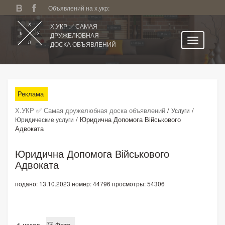
Объявлений на х.укр:
Х.УКР ✅ САМАЯ
ДРУЖЕЛЮБНАЯ
ДОСКА ОБЪЯВЛЕНИЙ
Главная
Все регионы
Реклама
Категории
Х.УКР ✅ Самая дружелюбная доска объявлений
/
/
Услуги
Избранное
/
Юридична Допомога Військового
Юридические услуги
Адвоката
Личный кабинет
Поиск по сайту
Юридична Допомога Військового
Адвоката
Подать объявление
подано: 13.10.2023
номер: 44796
просмотры: 54306
назад
Фото