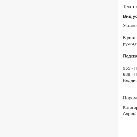
Текст
Вид у
Устано
В уста
ручки,
Подска
955 - 
688 - 
Влади
Парам
Катего
Адрес: