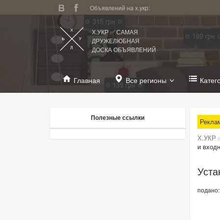
Объявлений на х.укр:
Х.УКР ✅ САМАЯ
ДРУЖЕЛЮБНАЯ
ДОСКА ОБЪЯВЛЕНИЙ
Главная
Все регионы
Катег
Полезные ссылки
Рекла
Х.УКР 
и вход
Уста
подано: