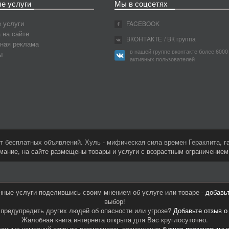
е услуги
Мы в соцсетях
 услуги
FACEBOOK
 на сайте
ВКОНТАКТЕ
/ ВК группа
ная реклама
в нашей группе вконтакте более 6000
ы
активных пользователей
 бесплатных объявлений. Хуль - мифическая сила времен Гераклита, 
мание, на сайте размещены товары и услуги с возрастным ограничение
нные услуги поделившись своим мнением об услуге или товаре -
добавь
выбор!
предупредить других людей об опасности или угрозе?
Добавьте отзыв о
Жалобная книга интернета открыта для Вас круглосуточно.
дочных компаний открыта возможность размещения
бизнес презентации
п