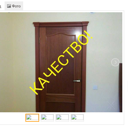
д
Фото