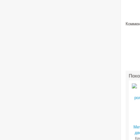
Коммен
Похо
Ме
дв
Ки