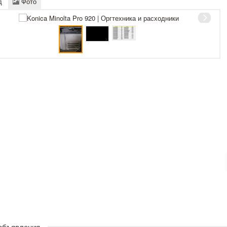
д
Фото
 объявления