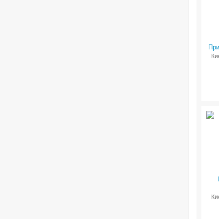
При
Ки
Ки