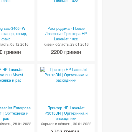
g scx-3405FW
Распродажа - Новые
 сканер, копир,
Лазерные Принтера HP
факс
LaserJet 1022
ласть
, 05.12.2016
Киев и область
, 29.01.2016
0 гривен
2200 гривен
serJet Enterprise
Принтер HP LaserJet
f | Оргтехника и
P3015DN | Оргтехника и
рас
расходники
область
, 28.01.2022
Харьков и область
, 30.01.2022
3703 гривны