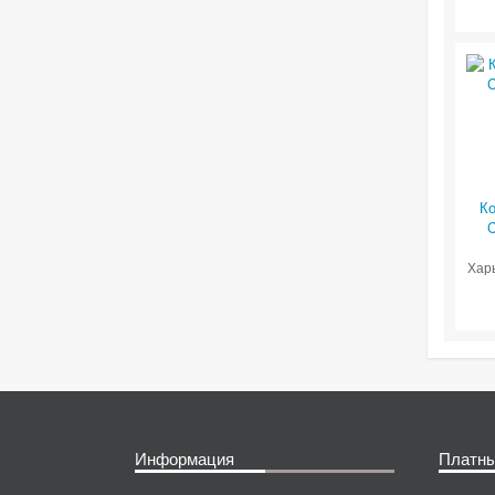
Ко
C
Харь
Информация
Платны