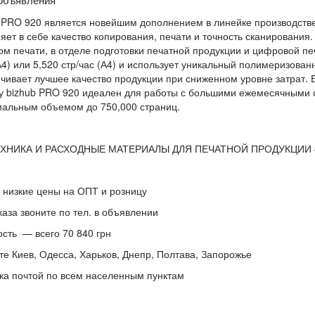
 PRO 920 является новейшим дополнением в линейке производстве
яет в себе качество копирования, печати и точность сканирования
м печати, в отделе подготовки печатной продукции и цифровой печ
А4) или 5,520 стр/час (А4) и использует уникальный полимеризован
чивает лучшее качество продукции при сниженном уровне затрат.
у bizhub PRO 920 идеален для работы с большими ежемесячными о
альным объемом до 750,000 страниц.
ХНИКА И РАСХОДНЫЕ МАТЕРИАЛЫ ДЛЯ ПЕЧАТНОЙ ПРОДУКЦИИ
низкие цены на ОПТ и розницу
каза звоните по тел. в объявлении
сть — всего 70 840 грн
те Киев, Одесса, Харьков, Днепр, Полтава, Запорожье
ка почтой по всем населенным пунктам