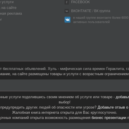
 услуги
FACEBOOK
 на сайте
ВКОНТАКТЕ
/ ВК группа
ная реклама
в нашей группе вконтакте более 6000
ы
активных пользователей
 бесплатных объявлений. Хуль - мифическая сила времен Гераклита, 
мание, на сайте размещены товары и услуги с возрастным ограничение
нные услуги поделившись своим мнением об услуге или товаре -
добавь
выбор!
предупредить других людей об опасности или угрозе?
Добавьте отзыв о
Жалобная книга интернета открыта для Вас круглосуточно.
дочных компаний открыта возможность размещения
бизнес презентации
п