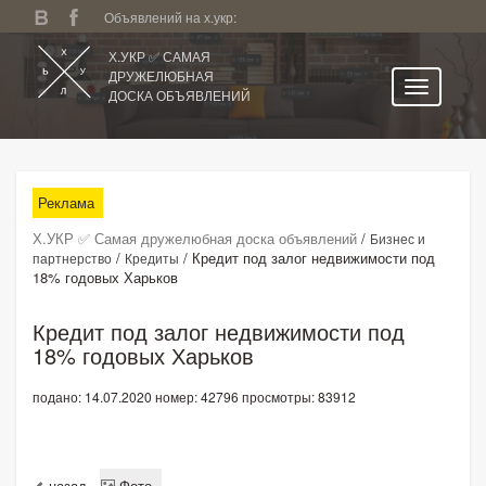
Объявлений на х.укр:
Х.УКР ✅ САМАЯ
ДРУЖЕЛЮБНАЯ
ДОСКА ОБЪЯВЛЕНИЙ
Главная
Все регионы
Реклама
Категории
Х.УКР ✅ Самая дружелюбная доска объявлений
/
Бизнес и
Избранное
/
/
Кредит под залог недвижимости под
партнерство
Кредиты
18% годовых Харьков
Личный кабинет
Поиск по сайту
Кредит под залог недвижимости под
18% годовых Харьков
Подать объявление
подано: 14.07.2020
номер: 42796
просмотры: 83912
назад
Фото