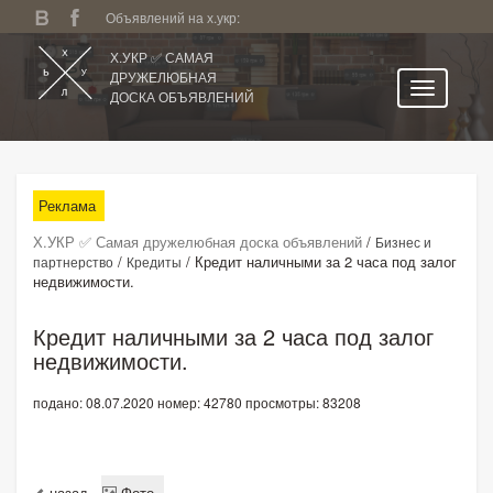
Объявлений на х.укр:
Х.УКР ✅ САМАЯ
ДРУЖЕЛЮБНАЯ
ДОСКА ОБЪЯВЛЕНИЙ
Главная
Все регионы
Реклама
Категории
Х.УКР ✅ Самая дружелюбная доска объявлений
/
Бизнес и
Избранное
/
/
Кредит наличными за 2 часа под залог
партнерство
Кредиты
недвижимости.
Личный кабинет
Поиск по сайту
Кредит наличными за 2 часа под залог
недвижимости.
Подать объявление
подано: 08.07.2020
номер: 42780
просмотры: 83208
назад
Фото