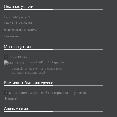
Платные услуги
Платные услуги
Реклама на сайте
Бесплатная реклама
Контакты
Мы в соцсетях
FACEBOOK
ВКОНТАКТЕ
/ ВК группа
в нашей группе вконтакте более 6000
активных пользователей
Вам может быть интересно
Маркет Дом - маркетплейс по строительству домов
Karamel™
Связь с нами