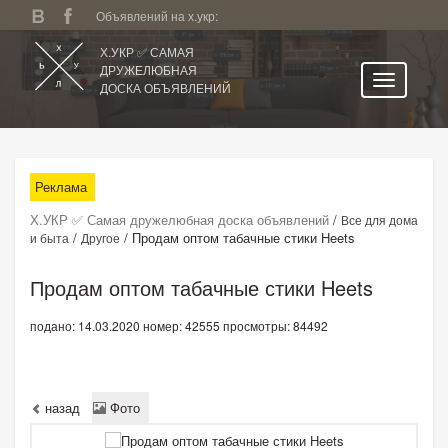
Объявлений на х.укр:
Х.УКР ✅ САМАЯ
ДРУЖЕЛЮБНАЯ
ДОСКА ОБЪЯВЛЕНИЙ
Главная
Все регионы
Реклама
Категории
Х.УКР ✅ Самая дружелюбная доска объявлений
/
Все для дома
Избранное
/
/
Продам оптом табачные стики Heets
и быта
Другое
Личный кабинет
Продам оптом табачные стики Heets
Поиск по сайту
подано: 14.03.2020
номер: 42555
просмотры: 84492
Подать объявление
назад
Фото