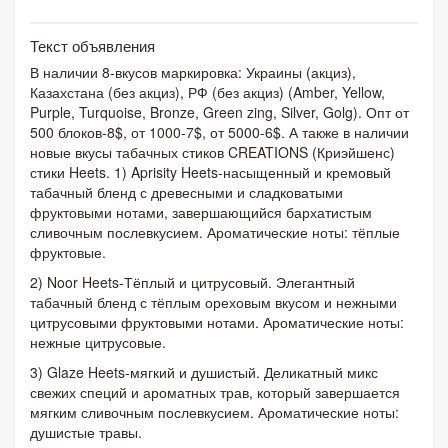
Текст объявления
В наличии 8-вкусов маркировка: Украины (акциз),
Казахстана (без акциз), РФ (без акциз) (Amber, Yellow,
Purple, Turquoise, Bronze, Green zing, Silver, Golg). Опт от
500 блоков-8$, от 1000-7$, от 5000-6$. А также в наличии
новые вкусы табачных стиков CREATIONS (Криэйшенс)
стики Heets. 1) Aprisity Heets-насыщенный и кремовый
табачный бленд с древесными и сладковатыми
фруктовыми нотами, завершающийся бархатистым
сливочным послевкусием. Ароматические ноты: тёплые
фруктовые.
2) Noor Heets-Тёплый и цитрусовый. Элегантный
табачный бленд с тёплым ореховым вкусом и нежными
цитрусовыми фруктовыми нотами. Ароматические ноты:
нежные цитрусовые.
3) Glaze Heets-мягкий и душистый. Деликатный микс
свежих специй и ароматных трав, который завершается
мягким сливочным послевкусием. Ароматические ноты:
душистые травы.