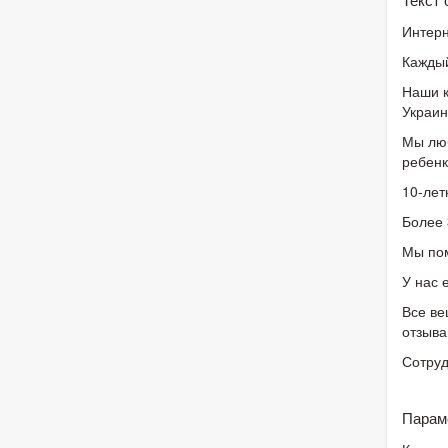
Интерн
Каждый
Наши к
Украин
Мы люб
ребенк
10-лет
Более 
Мы пом
У нас 
Все ве
отзыва
Сотруд
Парам