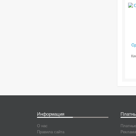
Од
Ки
Информация
Платны
О нас
Платные
Правила сайта
Реклама