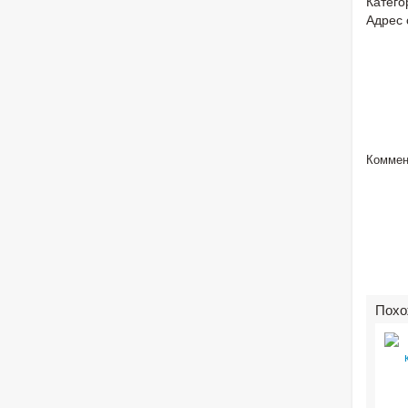
Катего
Адрес 
Коммен
Похо