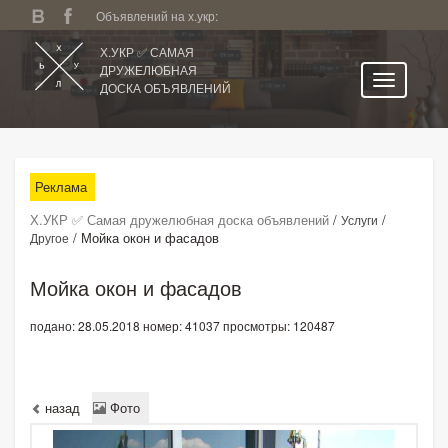
Объявлений на х.укр:
Х.УКР ✅ САМАЯ
ДРУЖЕЛЮБНАЯ
ДОСКА ОБЪЯВЛЕНИЙ
Главная
Все регионы
Реклама
Категории
Х.УКР ✅ Самая дружелюбная доска объявлений
/
/
Услуги
Избранное
/
Мойка окон и фасадов
Другое
Личный кабинет
Мойка окон и фасадов
Поиск по сайту
подано: 28.05.2018
номер: 41037
просмотры: 120487
Подать объявление
назад
Фото