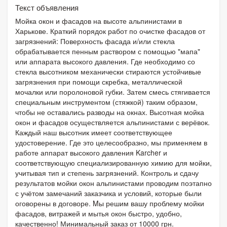
Текст объявления
Мойка окон и фасадов на высоте альпинистами в
Харькове. Краткий порядок работ по очистке фасадов от
загрязнений: Поверхность фасада и/или стекла
обрабатывается пенным раствором с помощью "мапа"
или аппарата высокого давления. Где необходимо со
стекла высотником механически стираются устойчивые
загрязнения при помощи скребка, металлической
мочалки или поролоновой губки. Затем смесь стягивается
специальным инструментом (стяжкой) таким образом,
чтобы не оставались разводы на окнах. Высотная мойка
окон и фасадов осуществляется альпинистами с верёвок.
Каждый наш высотник имеет соответствующее
удостоверение. Где это целесообразно, мы применяем в
работе аппарат высокого давления Karcher и
соответствующую специализированную химию для мойки,
учитывая тип и степень загрязнений. Контроль и сдачу
результатов мойки окон альпинистами проводим поэтапно
с учётом замечаний заказчика и условий, которые были
оговорены в договоре. Mы решим вашу проблему мойки
фасадов, витражей и мытья окон быстро, удобно,
качественно! Минимальный заказ от 10000 грн.