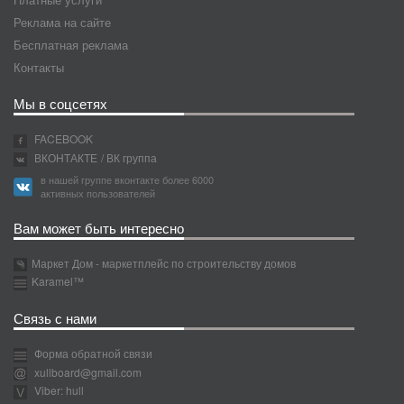
Реклама на сайте
Бесплатная реклама
Контакты
Мы в соцсетях
FACEBOOK
ВКОНТАКТЕ
/ ВК группа
в нашей группе вконтакте более 6000
активных пользователей
Вам может быть интересно
Маркет Дом - маркетплейс по строительству домов
Karamel™
Связь с нами
Форма обратной связи
xullboard@gmail.com
Viber: hull