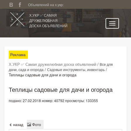
Объявлений на х.укр:
Х.УКР ✅ САМАЯ
ДРУЖЕЛЮБНАЯ
ДОСКА ОБЪЯВЛЕНИЙ
Главная
Все регионы
Реклама
Категории
Х.УКР ✅ Самая дружелюбная доска объявлений
/
Все для
Избранное
/
/
дачи, сада и огорода
Садовые инструменты, инвентарь
Теплицы садовые для дачи и огорода
Личный кабинет
Поиск по сайту
Теплицы садовые для дачи и огорода
Подать объявление
подано: 27.02.2018
номер: 40792
просмотры: 133355
назад
Фото