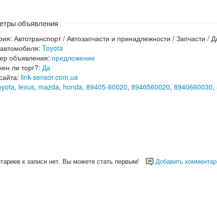
етры объявления
рия:
Автотранспорт
/
Автозапчасти и принадлежности
/
Запчасти
/
Д
 автомобиля:
Toyota
ер объявления:
предложение
ен ли торг?:
Да
сайта:
link-sensor.com.ua
oyota
,
lexus
,
mazda
,
honda
,
89405-60020
,
8940560020
,
8940660030
,
тариев к записи нет. Вы можете стать первым!
Добавить комментар