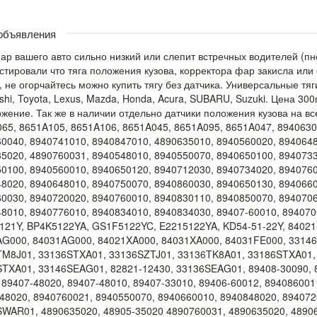
 объявления
ар вашего авто сильно низкий или слепит встречных водителей (п
стировали что тяга положения кузова, корректора фар закисла или 
, не огорчайтесь можно купить тягу без датчика. Универсальные тя
ishi, Toyota, Lexus, Mazda, Honda, Acura, SUBARU, Suzuki. Цена 3
жение. Так же в наличии отдельно датчики положения кузова на все
65, 8651A105, 8651A106, 8651A045, 8651A095, 8651A047, 8940630
0040, 8940741010, 8940847010, 4890635010, 8940560020, 8940648
5020, 4890760031, 8940548010, 8940550070, 8940650100, 8940733
0100, 8940560010, 8940650120, 8940712030, 8940734020, 8940760
8020, 8940648010, 8940750070, 8940860030, 8940650130, 8940660
0030, 8940720020, 8940760010, 8940830110, 8940850070, 8940706
8010, 8940776010, 8940834010, 8940834030, 89407-60010, 8940
21Y, BP4K5122YA, GS1F5122YC, E2215122YA, KD54-51-22Y, 8402
G000, 84031AG000, 84021XA000, 84031XA000, 84031FE000, 3314
TM8J01, 33136STXA01, 33136SZTJ01, 33136TK8A01, 33186STXA01
TXA01, 33146SEAG01, 82821-12430, 33136SEAG01, 89408-30090, 8
 89407-48020, 89407-48010, 89407-33010, 89406-60012, 894086001
48020, 8940760021, 8940550070, 8940660010, 8940848020, 89407
WAR01, 4890635020, 48905-35020 4890760031, 4890635020, 4890