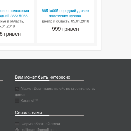
ровня положения
8651a095 передний датчик
задний 8651A065
положения кузова.
жье и область
,
Днепр и область
, 05.01.2018
5.01.2018
999 гривен
8 гривен
Вам может быть интересно
Маркет Дом - маркетплейс по строительству
домов
Karamel™
Связь с нами
Форма обратной связи
xullboard@gmail.com