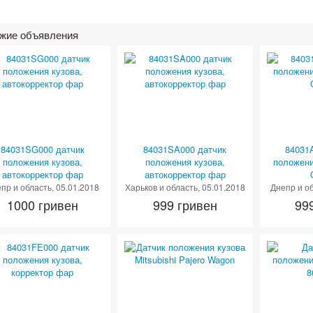
жие объявления
84031SG000 датчик
84031SA000 датчик
84031
положения кузова,
положения кузова,
положени
автокорректор фар
автокорректор фар
пр и область
, 05.01.2018
Харьков и область
, 05.01.2018
Днепр и о
1000 гривен
999 гривен
99