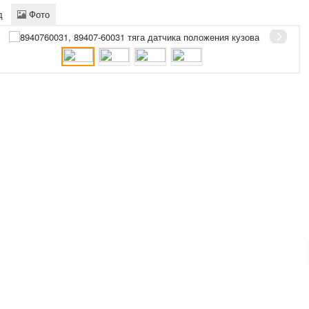
д
Фото