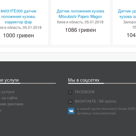
84031FE000 датчик
Датчик положения кузова
Датчик у
положения кузова,
Mitsubishi Pajero Wagon
кузова 
корректор фар
Киев и область
, 05.01.2018
Запоро
0
ев и область
, 05.01.2018
1086 гривен
104
1000 гривен
е услуги
Мы в соцсетях
 услуги
FACEBOOK
 на сайте
ВКОНТАКТЕ
/ ВК группа
ная реклама
в нашей группе вконтакте более 6000
ы
активных пользователей