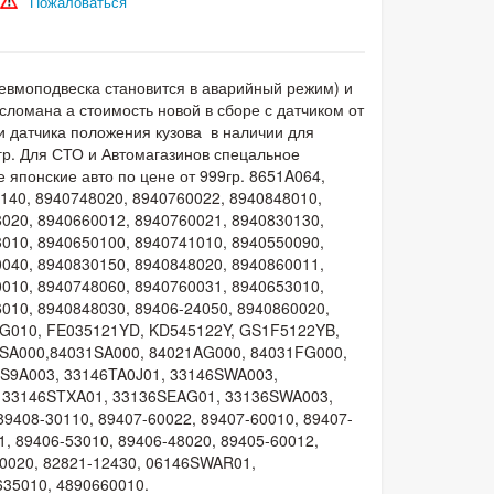
Пожаловаться
невмоподвеска становится в аварийный режим) и
сломана а стоимость новой в сборе с датчиком от
ги датчика положения кузова в наличии для
00гр. Для СТО и Автомагазинов спецальное
 японские авто по цене от 999гр. 8651A064,
140, 8940748020, 8940760022, 8940848010,
020, 8940660012, 8940760021, 8940830130,
010, 8940650100, 8940741010, 8940550090,
040, 8940830150, 8940848020, 8940860011,
010, 8940748060, 8940760031, 8940653010,
010, 8940848030, 89406-24050, 8940860020,
70G010, FE035121YD, KD545122Y, GS1F5122YB,
1SA000,84031SA000, 84021AG000, 84031FG000,
6S9A003, 33146TA0J01, 33146SWA003,
, 33146STXA01, 33136SEAG01, 33136SWA003,
9408-30110, 89407-60022, 89407-60010, 89407-
1, 89406-53010, 89406-48020, 89405-60012,
20020, 82821-12430, 06146SWAR01,
635010, 4890660010.