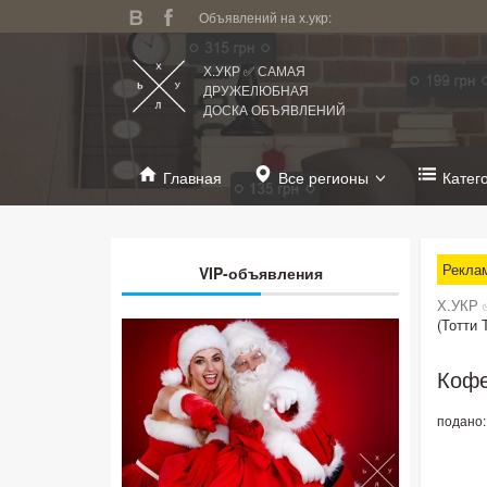
Объявлений на х.укр:
Х.УКР ✅ САМАЯ
ДРУЖЕЛЮБНАЯ
ДОСКА ОБЪЯВЛЕНИЙ
Главная
Все регионы
Катег
Рекла
VIP-объявления
Х.УКР 
(Тотти 
Кофе
подано: