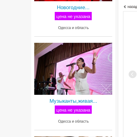
Новогодние...
наза
цена не указана
Одесса и область
Музыканты,живая...
цена не указана
Одесса и область