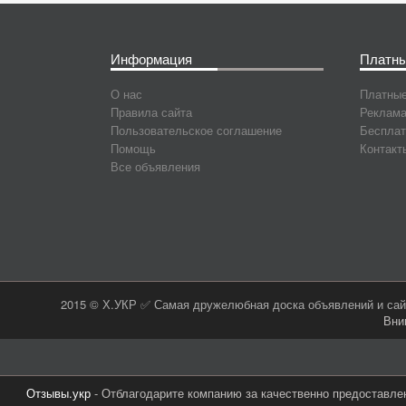
Информация
Платны
О нас
Платные
Правила сайта
Реклама
Пользовательское соглашение
Бесплат
Помощь
Контакт
Все объявления
2015 © Х.УКР ✅ Самая дружелюбная доска объявлений и сайт
Вни
Отзывы.укр
- Отблагодарите компанию за качественно предоставле