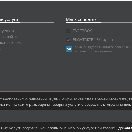
е услуги
Мы в соцсетях
 услуги
FACEBOOK
 на сайте
ВКОНТАКТЕ
/ ВК группа
ная реклама
в нашей группе вконтакте более 6000
ы
активных пользователей
 бесплатных объявлений. Хуль - мифическая сила времен Гераклита, 
мание, на сайте размещены товары и услуги с возрастным ограничение
нные услуги поделившись своим мнением об услуге или товаре -
добавь