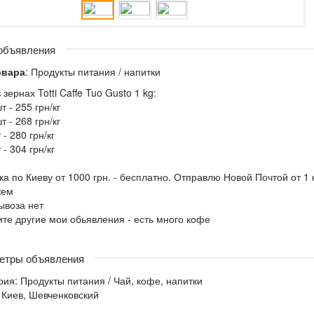
 объявления
овара
: Продукты питания / напитки
зернах Totti Caffe Tuo Gusto 1 kg:
т - 255 грн/кг
т - 268 грн/кг
 - 280 грн/кг
 - 304 грн/кг
ка по Киеву от 1000 грн. - бесплатно. Отправлю Новой Почтой от 1 
жем
ывоза нет
те другие мои обьявления - есть много кофе
етры объявления
рия:
Продукты питания
/
Чай, кофе, напитки
 Киев, Шевченковский