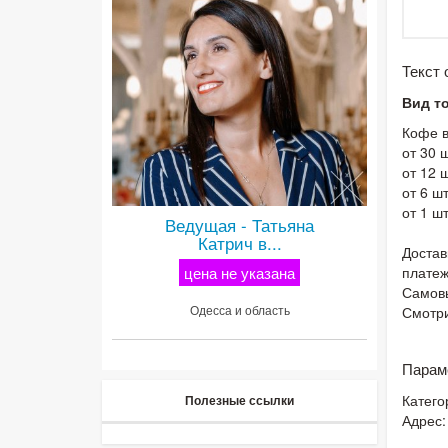
Текст
Вид т
Кофе в 
от 30 ш
от 12 ш
от 6 шт
от 1 шт
Ведущая - Татьяна
Катрич в...
Достав
цена не указана
плате
Самов
Одесса и область
Смотри
Парам
Катего
Полезные ссылки
Адрес: