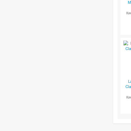
М
Ки
L
Cl
Ки