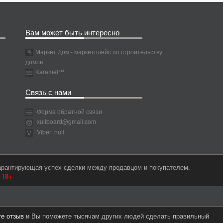
Вам может быть интересно
Маркет Дом - маркетплейс по строительству
домов
Karamel™
Связь с нами
Форма обратной связи
xullboard@gmail.com
Viber: hull
гарантирующая успех сделки между продавцом и покупателем.
м
18+
те отзыв
и Вы поможете тысячам других людей сделать правильный