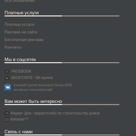
Все объявления
Платные услуги
Платные услуги
Реклама на сайте
Бесплатная реклама
Контакты
Мы в соцсетях
FACEBOOK
ВКОНТАКТЕ
/ ВК группа
в нашей группе вконтакте более 6000
активных пользователей
Вам может быть интересно
Маркет Дом - маркетплейс по строительству домов
Karamel™
Связь с нами