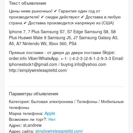
Текст объявления
Цены ниже рыночных! ✔ Гарантия один год от
производителя! ✔ скидки действуют ✔ Доставка в любую
страна ✔ Доставка производится напрямую из (США)
Iphone 7, 7 Plus Samsung S7, S7 Edge Samsung S8, S8
Plus Huawei Mate 9 Samsung J5, J7 Samsung Galaxy A3,
A5, A7 Nintendo Wii, Xbox 360, PS4
Прямые поставки - от двери до двери поставки Skype:
order.info Viber/WhatsApp. +-1- (-4-2-3-)2-8-1-2-9-3-3 Email:
iphonestock1@gmail.com
/
buying.info@yahoo.com
http://simplywirelesspteltd.com/
Параметры объявления
Категория:
Бытовая электроника
/
Телефоны
/
Мобильные
телефоны
Марка телефона:
Apple
Возможен ли торг?:
Нет
Адрес: st,andrew
Адрес сайта:
simplywirelesspteltd.com/