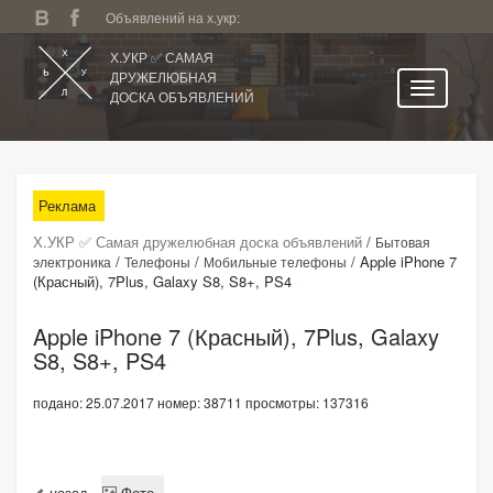
Объявлений на х.укр:
Х.УКР ✅ САМАЯ
ДРУЖЕЛЮБНАЯ
ДОСКА ОБЪЯВЛЕНИЙ
Главная
Все регионы
Реклама
Категории
Х.УКР ✅ Самая дружелюбная доска объявлений
/
Бытовая
Избранное
/
/
/
Apple iPhone 7
электроника
Телефоны
Мобильные телефоны
(Красный), 7Plus, Galaxy S8, S8+, PS4
Личный кабинет
Поиск по сайту
Apple iPhone 7 (Красный), 7Plus, Galaxy
S8, S8+, PS4
Подать объявление
подано: 25.07.2017
номер: 38711
просмотры: 137316
назад
Фото