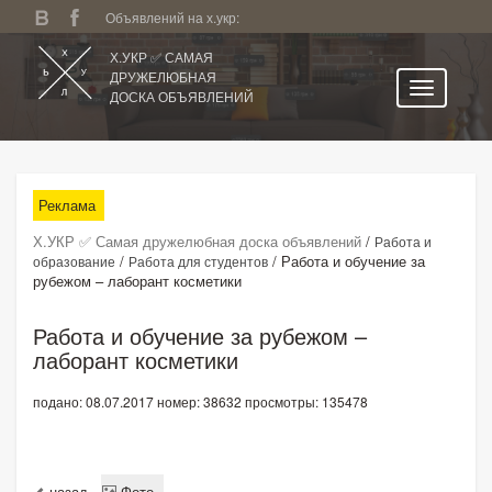
Объявлений на х.укр:
Х.УКР ✅ САМАЯ
ДРУЖЕЛЮБНАЯ
ДОСКА ОБЪЯВЛЕНИЙ
Главная
Все регионы
Реклама
Категории
Х.УКР ✅ Самая дружелюбная доска объявлений
/
Работа и
Избранное
/
/
Работа и обучение за
образование
Работа для студентов
рубежом – лаборант косметики
Личный кабинет
Поиск по сайту
Работа и обучение за рубежом –
лаборант косметики
Подать объявление
подано: 08.07.2017
номер: 38632
просмотры: 135478
назад
Фото