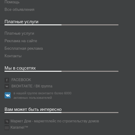
Помощь
Все объявления
Платные услуги
Платные услуги
Реклама на сайте
Бесплатная реклама
Контакты
Мы в соцсетях
FACEBOOK
ВКОНТАКТЕ
/ ВК группа
в нашей группе вконтакте более 6000
активных пользователей
Вам может быть интересно
Маркет Дом - маркетплейс по строительству домов
Karamel™