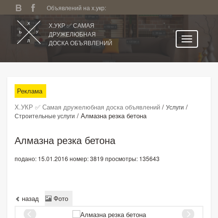
Объявлений на х.укр:
Х.УКР ✅ САМАЯ
ДРУЖЕЛЮБНАЯ
ДОСКА ОБЪЯВЛЕНИЙ
Главная
Все регионы
Реклама
Категории
Х.УКР ✅ Самая дружелюбная доска объявлений
/
/
Услуги
Избранное
/
Алмазна резка бетона
Строительные услуги
Личный кабинет
Алмазна резка бетона
Поиск по сайту
подано: 15.01.2016
номер: 3819
просмотры: 135643
Подать объявление
назад
Фото