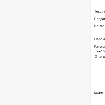
Текст
Продам
На все
Парам
Катего
Тэги:
б
метк
Коммен