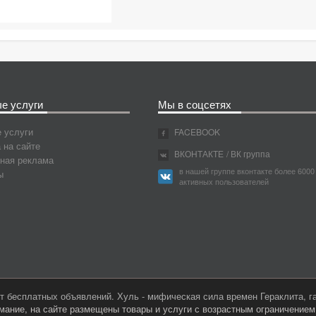
е услуги
Мы в соцсетях
 услуги
FACEBOOK
 на сайте
ВКОНТАКТЕ
/ ВК группа
ная реклама
в нашей группе вконтакте более 6000
ы
активных пользователей
 бесплатных объявлений. Хуль - мифическая сила времен Гераклита, 
мание, на сайте размещены товары и услуги с возрастным ограничение