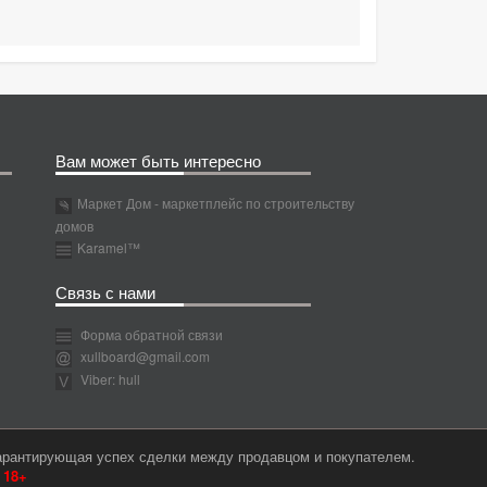
Вам может быть интересно
Маркет Дом - маркетплейс по строительству
домов
Karamel™
Связь с нами
Форма обратной связи
xullboard@gmail.com
Viber: hull
гарантирующая успех сделки между продавцом и покупателем.
м
18+