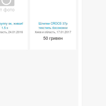
руппу вк, живая!
Шлепки CROCS 37р
1.5 к
текстиль босоножки
ласть
, 24.01.2016
Киев и область
, 17.01.2017
50 гривен