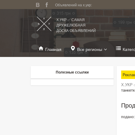
Объявлений на х.укр:
Х.УКР ✅ САМАЯ
ДРУЖЕЛЮБНАЯ
ДОСКА ОБЪЯВЛЕНИЙ
Главная
Все регионы
Катег
Полезные ссылки
Рекла
Х.УКР 
танкетк
Прод
подано: