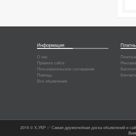
Информация
Платны
О нас
Платные
Правила сайта
Реклама
Пользовательское соглашение
Бесплат
Помощь
Контакт
Все объявления
2015 © Х.УКР ✅ Самая дружелюбная доска объявлений и сайт
Вни