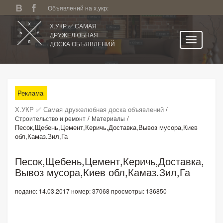
Объявлений на х.укр:
Х.УКР ✅ САМАЯ
ДРУЖЕЛЮБНАЯ
ДОСКА ОБЪЯВЛЕНИЙ
Главная
Все регионы
Реклама
Категории
Х.УКР ✅ Самая дружелюбная доска объявлений
/
Избранное
/
/
Строительство и ремонт
Материалы
Песок,Щебень,Цемент,Керичь,Доставка,Вывоз мусора,Киев
Личный кабинет
обл,Камаз.Зил,Га
Поиск по сайту
Песок,Щебень,Цемент,Керичь,Доставка,
Подать объявление
Вывоз мусора,Киев обл,Камаз.Зил,Га
подано: 14.03.2017
номер: 37068
просмотры: 136850