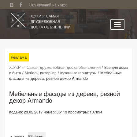
Объявлений на х.укр:
Х.УКР ✅ САМАЯ
ДРУЖЕЛЮБНАЯ
ДОСКА ОБЪЯВЛЕНИЙ
Главная
Все регионы
Реклама
Категории
Х.УКР ✅ Самая дружелюбная доска объявлений
/
Все для дома
Избранное
/
/
/
Mебельные
и быта
Мебель, интерьер
Кухонные гарнитуры
фасады из дерева, резной декор Armando
Личный кабинет
Поиск по сайту
Mебельные фасады из дерева, резной
декор Armando
Подать объявление
подано: 23.02.2017
номер: 36113
просмотры: 137894
назад
Фото