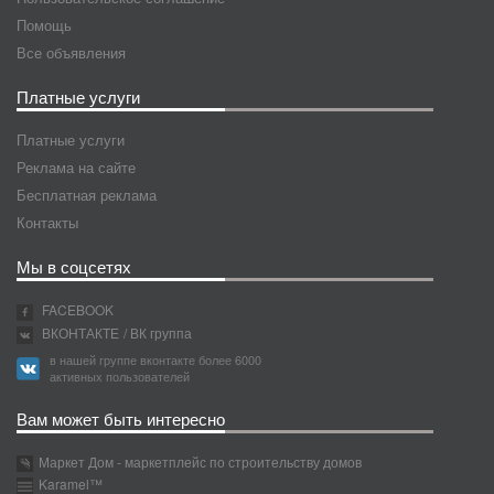
Помощь
Все объявления
Платные услуги
Платные услуги
Реклама на сайте
Бесплатная реклама
Контакты
Мы в соцсетях
FACEBOOK
ВКОНТАКТЕ
/ ВК группа
в нашей группе вконтакте более 6000
активных пользователей
Вам может быть интересно
Маркет Дом - маркетплейс по строительству домов
Karamel™