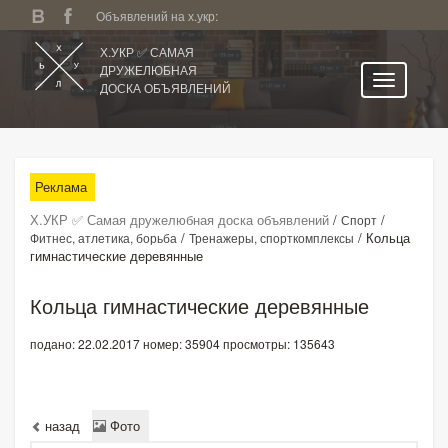
Объявлений на х.укр:
Х.УКР ✅ САМАЯ
ДРУЖЕЛЮБНАЯ
ДОСКА ОБЪЯВЛЕНИЙ
Главная
Все регионы
Реклама
Категории
Х.УКР ✅ Самая дружелюбная доска объявлений
/
/
Спорт
Избранное
/
/
Кольца
Фитнес, атлетика, борьба
Тренажеры, спорткомплексы
гимнастические деревянные
Личный кабинет
Поиск по сайту
Кольца гимнастические деревянные
Подать объявление
подано: 22.02.2017
номер: 35904
просмотры: 135643
назад
Фото