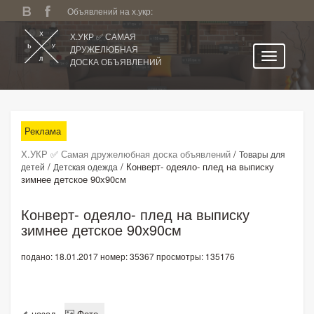
Объявлений на х.укр:
Х.УКР ✅ САМАЯ
ДРУЖЕЛЮБНАЯ
ДОСКА ОБЪЯВЛЕНИЙ
Главная
Все регионы
Реклама
Категории
Х.УКР ✅ Самая дружелюбная доска объявлений
/
Товары для
Избранное
/
/
Конверт- одеяло- плед на выписку
детей
Детская одежда
зимнее детское 90х90см
Личный кабинет
Поиск по сайту
Конверт- одеяло- плед на выписку
зимнее детское 90х90см
Подать объявление
подано: 18.01.2017
номер: 35367
просмотры: 135176
назад
Фото