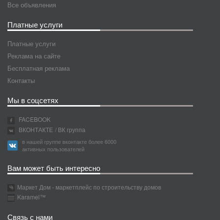
Все объявления
Платные услуги
Платные услуги
Реклама на сайте
Бесплатная реклама
Контакты
Мы в соцсетях
FACEBOOK
ВКОНТАКТЕ
/ ВК группа
в нашей группе вконтакте более 6000
активных пользователей
Вам может быть интересно
Маркет Дом - маркетплейс по строительству домов
Karamel™
Связь с нами