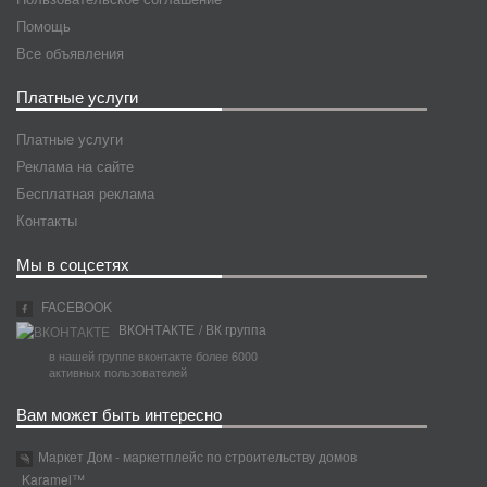
Помощь
Все объявления
Платные услуги
Платные услуги
Реклама на сайте
Бесплатная реклама
Контакты
Мы в соцсетях
FACEBOOK
ВКОНТАКТЕ
/ ВК группа
в нашей группе вконтакте более 6000
активных пользователей
Вам может быть интересно
Маркет Дом - маркетплейс по строительству домов
Karamel™