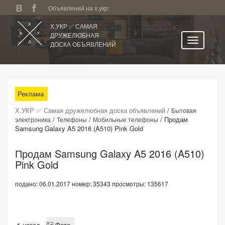
Объявлений на х.укр:
Х.УКР ✅ САМАЯ
ДРУЖЕЛЮБНАЯ
ДОСКА ОБЪЯВЛЕНИЙ
Главная
Все регионы
Реклама
Категории
Х.УКР ✅ Самая дружелюбная доска объявлений
/
Бытовая
Избранное
/
/
/
Продам
электроника
Телефоны
Мобильные телефоны
Samsung Galaxy A5 2016 (A510) Pink Gold
Личный кабинет
Поиск по сайту
Продам Samsung Galaxy A5 2016 (A510)
Pink Gold
Подать объявление
подано: 06.01.2017
номер: 35343
просмотры: 135617
назад
Фото