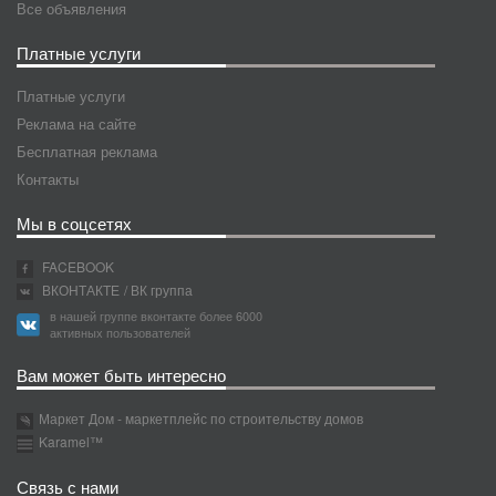
Все объявления
Платные услуги
Платные услуги
Реклама на сайте
Бесплатная реклама
Контакты
Мы в соцсетях
FACEBOOK
ВКОНТАКТЕ
/ ВК группа
в нашей группе вконтакте более 6000
активных пользователей
Вам может быть интересно
Маркет Дом - маркетплейс по строительству домов
Karamel™
Связь с нами