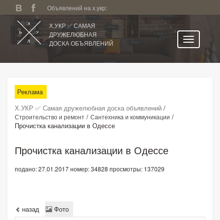
Объявлений на х.укр:
Х.УКР ✅ САМАЯ
ДРУЖЕЛЮБНАЯ
ДОСКА ОБЪЯВЛЕНИЙ
Главная
Все регионы
Реклама
Категории
Х.УКР ✅ Самая дружелюбная доска объявлений
/
Избранное
/
/
Строительство и ремонт
Сантехника и коммуникации
Прочистка канализации в Одессе
Личный кабинет
Поиск по сайту
Прочистка канализации в Одессе
Подать объявление
подано: 27.01.2017
номер: 34828
просмотры: 137029
назад
Фото